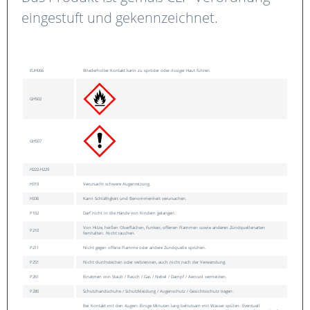
eingestuft und gekennzeichnet.
EUH066
Wiederholter Kontakt kann zu spröder oder rissiger Haut führen.
GHS02
GHS07
H222-H229
H319
Verursacht schwere Augenreizung.
H336
Kann Schläfrigkeit und Benommenheit verursachen.
P102
Darf nicht in die Hände von Kindern gelangen.
Von Hitze, heißen Oberflächen, Funken, offenen Flammen sowie anderen Zündquellenarten
P210
fernhalten. Nicht rauchen.
P211
Nicht gegen offene Flamme oder andere Zündquelle sprühen.
P251
Nicht durchstechen oder verbrennen, auch nicht nach der Verwendung.
P261
Einatmen von Staub / Rauch / Gas / Nebel / Dampf / Aerosol vermeiden.
P280
Schutzhandschuhe / Schutzkleidung / Augenschutz / Gesichtsschutz tragen.
Bei Kontakt mit den Augen: Einige Minuten lang behutsam mit Wasser spülen. Eventuell