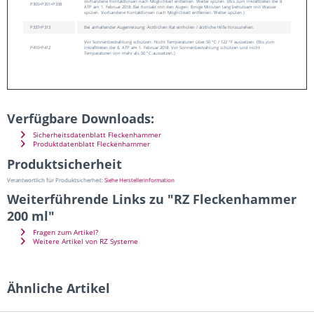
vorhandene Kontaktlinsen nach Möglichkeit entfernen. Weiter spülen. (Bis zum Inkrafttreten der 8.
P305+P351+P338
ATP am 1. Februar 2018: Bei Kontakt mit den Augen: Einige Minuten lang behutsam mit Wasser
spülen. Vorhandene Kontaktlinsen nach Möglichkeit entfernen. Weiter spülen.)
P337+P313
Bei anhaltender Augenreizung: Ärztlichen Rat einholen / ärztliche Hilfe hinzuziehen.
Vor Sonnenbestrahlung schützen. Nicht Temperaturen über 50 °C / 122 °F aussetzen. (Bis zum
P410+P412
Inkrafttreten der 8. ATP am 1. Februar 2018: Vor Sonnenbestrahlung schützen und nicht
Temperaturen von mehr als 50 °C aussetzen.)
Verfügbare Downloads:
Sicherheitsdatenblatt Fleckenhammer
Produktdatenblatt Fleckenhammer
Produktsicherheit
Verantwortlich für Produktsicherheit:
Siehe Herstellerinformation
Weiterführende Links zu "RZ Fleckenhammer
200 ml"
Fragen zum Artikel?
Weitere Artikel von RZ Systeme
Ähnliche Artikel