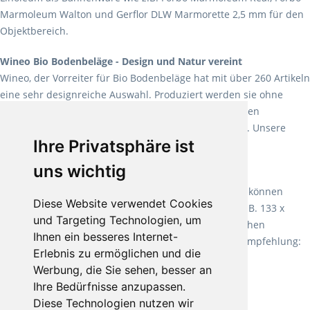
Marmoleum Walton und Gerflor DLW Marmorette 2,5 mm für den
Objektbereich.
Wineo Bio Bodenbeläge - Design und Natur vereint
Wineo, der Vorreiter für Bio Bodenbeläge hat mit über 260 Artikeln
eine sehr designreiche Auswahl. Produziert werden sie ohne
Weichmacher und Lösungsmittel. Mit allen verfügbaren
Verlegearten ist er für jegliche Bauvorhaben attraktiv. Unsere
Ihre Privatsphäre ist
Empfehlung:
Wineo 1000 Multi Layer XXL
.
uns wichtig
Teppiche für ein angenehmes Laufgefühl
Fletco Teppichböden
machen es schon lange vor. Sie können
Diese Website verwendet Cookies
Teppich in Ihrem gewünschten Sondermaß kaufen, z.B. 133 x
und Targeting Technologien, um
60cm. Vor allem in Schlafzimmern aufgrund der weichen
Ihnen ein besseres Internet-
Oberfläche ein sehr beliebter Zusatzboden. Unsere Empfehlung:
Erlebnis zu ermöglichen und die
Fletco Fluffy und Fletco Hermelin
Werbung, die Sie sehen, besser an
Ihre Bedürfnisse anzupassen.
Diese Technologien nutzen wir