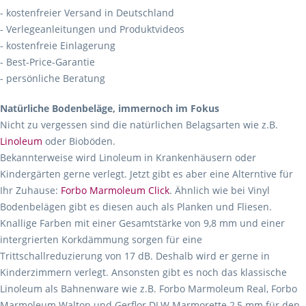
- kostenfreier Versand in Deutschland
- Verlegeanleitungen und Produktvideos
- kostenfreie Einlagerung
- Best-Price-Garantie
- persönliche Beratung
Natürliche Bodenbeläge, immernoch im Fokus
Nicht zu vergessen sind die natürlichen Belagsarten wie z.B.
Linoleum
oder Bioböden.
Bekannterweise wird Linoleum in Krankenhäusern oder
Kindergärten gerne verlegt. Jetzt gibt es aber eine Alterntive für
Ihr Zuhause:
Forbo Marmoleum Click
. Ähnlich wie bei Vinyl
Bodenbelägen gibt es diesen auch als Planken und Fliesen.
Knallige Farben mit einer Gesamtstärke von 9,8 mm und einer
intergrierten Korkdämmung sorgen für eine
Trittschallreduzierung von 17 dB. Deshalb wird er gerne in
Kinderzimmern verlegt. Ansonsten gibt es noch das klassische
Linoleum als Bahnenware wie z.B. Forbo Marmoleum Real, Forbo
Marmoleum Walton und Gerflor DLW Marmorette 2,5 mm für den