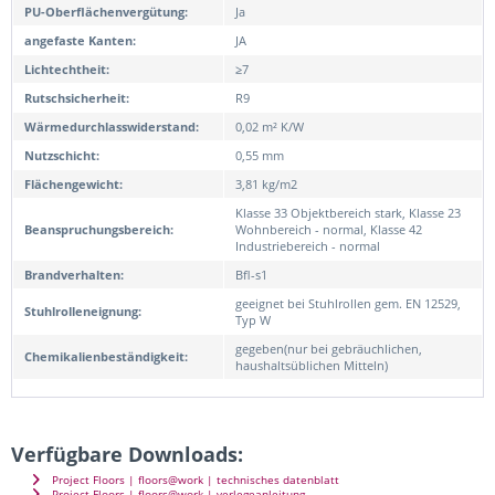
PU-Oberflächenvergütung:
Ja
angefaste Kanten:
JA
Lichtechtheit:
≥7
Rutschsicherheit:
R9
Wärmedurchlasswiderstand:
0,02 m² K/W
Nutzschicht:
0,55 mm
Flächengewicht:
3,81 kg/m2
Klasse 33 Objektbereich stark, Klasse 23
Beanspruchungsbereich:
Wohnbereich - normal, Klasse 42
Industriebereich - normal
Brandverhalten:
Bfl-s1
geeignet bei Stuhlrollen gem. EN 12529,
Stuhlrolleneignung:
Typ W
gegeben(nur bei gebräuchlichen,
Chemikalienbeständigkeit:
haushaltsüblichen Mitteln)
Verfügbare Downloads:
Project Floors | floors@work | technisches datenblatt
Project Floors | floors@work | verlegeanleitung