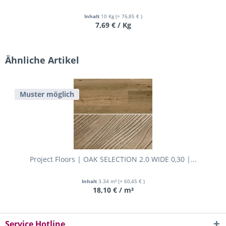
Inhalt
10 Kg
(= 76,85 € )
7,69 € / Kg
Ähnliche Artikel
Muster möglich
Project Floors | OAK SELECTION 2.0 WIDE 0,30 |...
Inhalt
3.34 m²
(= 60,45 € )
18,10 € / m²
Service Hotline