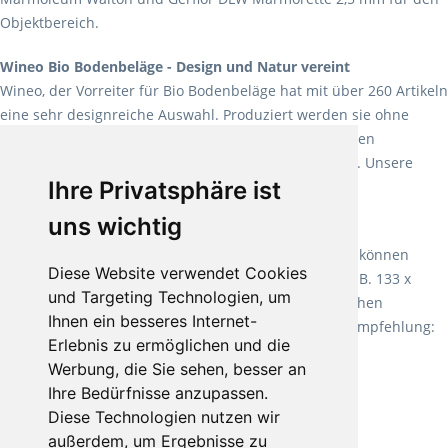
Objektbereich.
Wineo Bio Bodenbeläge - Design und Natur vereint
Wineo, der Vorreiter für Bio Bodenbeläge hat mit über 260 Artikeln
eine sehr designreiche Auswahl. Produziert werden sie ohne
Weichmacher und Lösungsmittel. Mit allen verfügbaren
Verlegearten ist er für jegliche Bauvorhaben attraktiv. Unsere
Ihre Privatsphäre ist
Empfehlung:
Wineo 1000 Multi Layer XXL
.
uns wichtig
Teppiche für ein angenehmes Laufgefühl
Fletco Teppichböden
machen es schon lange vor. Sie können
Diese Website verwendet Cookies
Teppich in Ihrem gewünschten Sondermaß kaufen, z.B. 133 x
und Targeting Technologien, um
60cm. Vor allem in Schlafzimmern aufgrund der weichen
Ihnen ein besseres Internet-
Oberfläche ein sehr beliebter Zusatzboden. Unsere Empfehlung:
Erlebnis zu ermöglichen und die
Fletco Fluffy und Fletco Hermelin
Werbung, die Sie sehen, besser an
Ihre Bedürfnisse anzupassen.
Diese Technologien nutzen wir
außerdem, um Ergebnisse zu