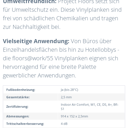
Umweltfreundlich:
Project Floors setzt sich
für Umweltschutz ein. Diese Vinylplanken sind
frei von schädlichen Chemikalien und tragen
zur Nachhaltigkeit bei.
Vielseitige Anwendung:
Von Büros über
Einzelhandelsflächen bis hin zu Hotellobbys -
die floors@work/55 Vinylplanken eignen sich
hervorragend für eine breite Palette
gewerblicher Anwendungen.
Fußbodenheizung:
Ja (bis 28°C)
Gesamtstärke:
2,5 mm
Indoor Air Comfort, M1, CE, DS, A+, Bfl-
Zertifizierung:
S1
Abmessungen:
914 x 152 x 2,5mm
Trittschallverbesserung:
4 dB