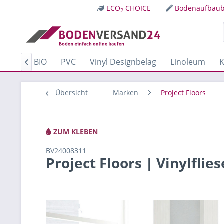
ECO
CHOICE
Bodenaufbaub
2
Kork
BIO
PVC
Vinyl Designbelag
Linoleum
K

Übersicht
Marken
Project Floors
ZUM KLEBEN
BV24008311
Project Floors | Vinylfli