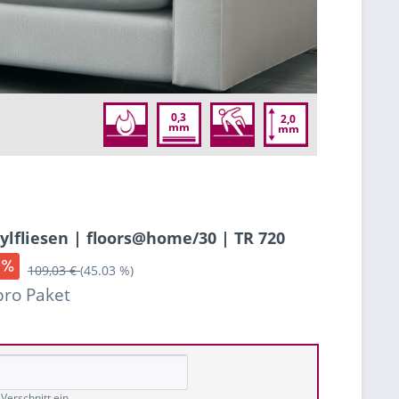
0,3
2,0
mm
mm
nylfliesen | floors@home/30 | TR 720
109,03 €
(45.03 %)
pro Paket
Verschnitt ein.