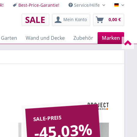
R!
Best-Price-Garantie!
Service/Hilfe
Deutsch
SALE
Mein Konto
0,00 €
 Garten
Wand und Decke
Zubehör
Marken
SALE-PREIS
-45.03%