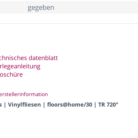
gegeben
chnisches datenblatt
rlegeanleitung
roschüre
erstellerinformation
s | Vinylfliesen | floors@home/30 | TR 720"