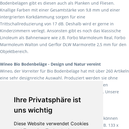
Bodenbelägen gibt es diesen auch als Planken und Fliesen.
Knallige Farben mit einer Gesamtstärke von 9,8 mm und einer
intergrierten Korkdämmung sorgen für eine
Trittschallreduzierung von 17 dB. Deshalb wird er gerne in
Kinderzimmern verlegt. Ansonsten gibt es noch das klassische
Linoleum als Bahnenware wie z.B. Forbo Marmoleum Real, Forbo
Marmoleum Walton und Gerflor DLW Marmorette 2,5 mm für den
Objektbereich.
Wineo Bio Bodenbeläge - Design und Natur vereint
Wineo, der Vorreiter für Bio Bodenbeläge hat mit über 260 Artikeln
eine sehr designreiche Auswahl. Produziert werden sie ohne
Weichmacher und Lösungsmittel. Mit allen verfügbaren
Verlegearten ist er für jegliche Bauvorhaben attraktiv. Unsere
Ihre Privatsphäre ist
Empfehlung:
Wineo 1000 Multi Layer XXL
.
uns wichtig
Teppiche für ein angenehmes Laufgefühl
Fletco Teppichböden
machen es schon lange vor. Sie können
Diese Website verwendet Cookies
Teppich in Ihrem gewünschten Sondermaß kaufen, z.B. 133 x