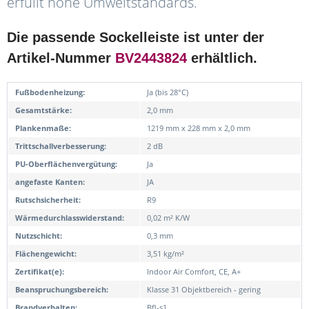
erfüllt hohe Umweltstandards.
Die passende Sockelleiste ist unter der
Artikel-Nummer
BV2443824
erhältlich.
Fußbodenheizung:
Ja (bis 28°C)
Gesamtstärke:
2,0 mm
Plankenmaße:
1219 mm x 228 mm x 2,0 mm
Trittschallverbesserung:
2 dB
PU-Oberflächenvergütung:
Ja
angefaste Kanten:
JA
Rutschsicherheit:
R9
Wärmedurchlasswiderstand:
0,02 m² K/W
Nutzschicht:
0,3 mm
Flächengewicht:
3,51 kg/m²
Zertifikat(e):
Indoor Air Comfort, CE, A+
Beanspruchungsbereich:
Klasse 31 Objektbereich - gering
Brandverhalten:
Bfl-s1