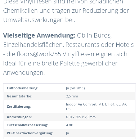
Diese Vinylfliesen sind frei von schädlichen
Chemikalien und tragen zur Reduzierung der
Umweltauswirkungen bei.
Vielseitige Anwendung:
Ob in Büros,
Einzelhandelsflächen, Restaurants oder Hotels
- die floors@work/55 Vinylfliesen eignen sich
ideal für eine breite Palette gewerblicher
Anwendungen.
Fußbodenheizung:
Ja (bis 28°C)
Gesamtstärke:
2,5 mm
Indoor Air Comfort, M1, Bfl-S1, CE, A+,
Zertifizierung:
DS
Abmessungen:
610 x 305 x 2,5mm
Trittschallverbesserung:
4 dB
PU-Oberflächenvergütung:
Ja