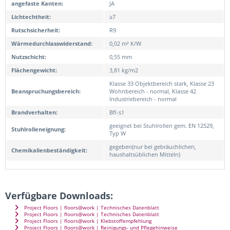
angefaste Kanten:
JA
Lichtechtheit:
≥7
Rutschsicherheit:
R9
Wärmedurchlasswiderstand:
0,02 m² K/W
Nutzschicht:
0,55 mm
Flächengewicht:
3,81 kg/m2
Klasse 33 Objektbereich stark, Klasse 23
Beanspruchungsbereich:
Wohnbereich - normal, Klasse 42
Industriebereich - normal
Brandverhalten:
Bfl-s1
geeignet bei Stuhlrollen gem. EN 12529,
Stuhlrolleneignung:
Typ W
gegeben(nur bei gebräuchlichen,
Chemikalienbeständigkeit:
haushaltsüblichen Mitteln)
Verfügbare Downloads:
Project Floors | floors@work | Technisches Datenblatt
Project Floors | floors@work | Technisches Datenblatt
Project Floors | floors@work | Klebstoffempfehlung
Project Floors | floors@work | Reinigungs- und Pflegehinweise