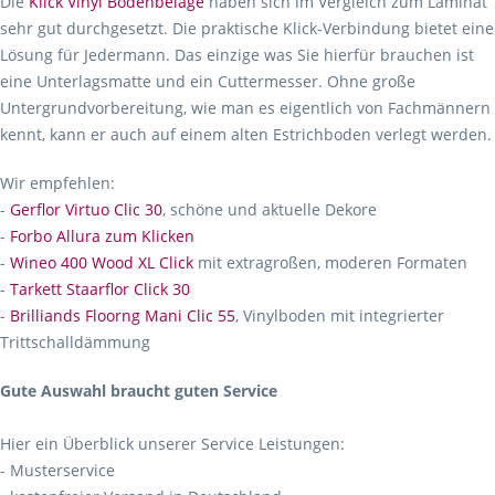
Die
Klick Vinyl Bodenbeläge
haben sich im Vergleich zum Laminat
sehr gut durchgesetzt. Die praktische Klick-Verbindung bietet eine
Lösung für Jedermann. Das einzige was Sie hierfür brauchen ist
eine Unterlagsmatte und ein Cuttermesser. Ohne große
Untergrundvorbereitung, wie man es eigentlich von Fachmännern
kennt, kann er auch auf einem alten Estrichboden verlegt werden.
Wir empfehlen:
-
Gerflor Virtuo Clic 30
, schöne und aktuelle Dekore
-
Forbo Allura zum Klicken
-
Wineo 400 Wood XL Click
mit extragroßen, moderen Formaten
-
Tarkett Staarflor Click 30
-
Brilliands Floorng Mani Clic 55
, Vinylboden mit integrierter
Trittschalldämmung
Gute Auswahl braucht guten Service
Hier ein Überblick unserer Service Leistungen:
- Musterservice