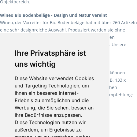
Objektbereich.
Wineo Bio Bodenbeläge - Design und Natur vereint
Wineo, der Vorreiter für Bio Bodenbeläge hat mit über 260 Artikeln
eine sehr designreiche Auswahl. Produziert werden sie ohne
Weichmacher und Lösungsmittel. Mit allen verfügbaren
Verlegearten ist er für jegliche Bauvorhaben attraktiv. Unsere
Ihre Privatsphäre ist
Empfehlung:
Wineo 1000 Multi Layer XXL
.
uns wichtig
Teppiche für ein angenehmes Laufgefühl
Fletco Teppichböden
machen es schon lange vor. Sie können
Diese Website verwendet Cookies
Teppich in Ihrem gewünschten Sondermaß kaufen, z.B. 133 x
und Targeting Technologien, um
60cm. Vor allem in Schlafzimmern aufgrund der weichen
Ihnen ein besseres Internet-
Oberfläche ein sehr beliebter Zusatzboden. Unsere Empfehlung:
Erlebnis zu ermöglichen und die
Fletco Fluffy und Fletco Hermelin
Werbung, die Sie sehen, besser an
Ihre Bedürfnisse anzupassen.
Diese Technologien nutzen wir
außerdem, um Ergebnisse zu