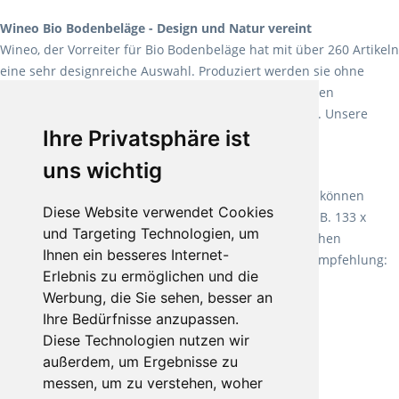
Wineo Bio Bodenbeläge - Design und Natur vereint
Wineo, der Vorreiter für Bio Bodenbeläge hat mit über 260 Artikeln
eine sehr designreiche Auswahl. Produziert werden sie ohne
Weichmacher und Lösungsmittel. Mit allen verfügbaren
Verlegearten ist er für jegliche Bauvorhaben attraktiv. Unsere
Ihre Privatsphäre ist
Empfehlung:
Wineo 1000 Multi Layer XXL
.
uns wichtig
Teppiche für ein angenehmes Laufgefühl
Fletco Teppichböden
machen es schon lange vor. Sie können
Diese Website verwendet Cookies
Teppich in Ihrem gewünschten Sondermaß kaufen, z.B. 133 x
und Targeting Technologien, um
60cm. Vor allem in Schlafzimmern aufgrund der weichen
Ihnen ein besseres Internet-
Oberfläche ein sehr beliebter Zusatzboden. Unsere Empfehlung:
Erlebnis zu ermöglichen und die
Fletco Fluffy und Fletco Hermelin
Werbung, die Sie sehen, besser an
Ihre Bedürfnisse anzupassen.
Diese Technologien nutzen wir
außerdem, um Ergebnisse zu
messen, um zu verstehen, woher