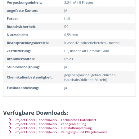
Verpackungseinheit:
3,34 m² / 8 Fliesen
angefaste Kanten:
JA
Farbe:
hell
Rutschsicherheit:
R9
Nutzschicht:
0,55 mm
Beanspruchungsbereich:
Klasse 42 Industriebereich - normal
Zertifizierung:
CE, Indoor Air Comfort Gold
Brandverhalten:
Bfl-s1
Stuhlrolleneignung:
Ja
gegeben(nur bei gebräuchlichen,
Chemikalienbeständigkeit:
haushaltsüblichen Mitteln)
Fussbodenheizung:
Ja
Verfügbare Downloads:
Project Floors | floors@work | Technisches Datenblatt
Project Floors | floors@work | Verlegeanleitung
Project Floors | floors@work | Klebstoffempfehlung
Project Floors | floors@work | Reinigungs- und Pflegehinweise