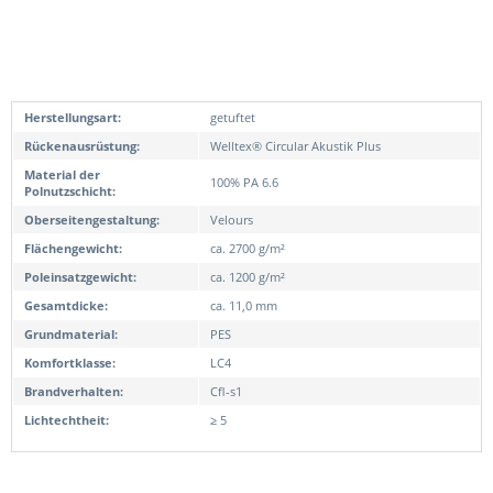
Herstellungsart:
getuftet
Rückenausrüstung:
Welltex® Circular Akustik Plus
Material der
100% PA 6.6
Polnutzschicht:
Oberseitengestaltung:
Velours
Flächengewicht:
ca. 2700 g/m²
Poleinsatzgewicht:
ca. 1200 g/m²
Gesamtdicke:
ca. 11,0 mm
Grundmaterial:
PES
Komfortklasse:
LC4
Brandverhalten:
Cfl-s1
Lichtechtheit:
≥ 5