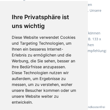
Weichmacher und Lösungsmittel. Mit allen verfügbaren
Verlegearten ist er für jegliche Bauvorhaben attraktiv. Unsere
Ihre Privatsphäre ist
Empfehlung:
Wineo 1000 Multi Layer XXL
.
uns wichtig
Teppiche für ein angenehmes Laufgefühl
Fletco Teppichböden
machen es schon lange vor. Sie können
Diese Website verwendet Cookies
Teppich in Ihrem gewünschten Sondermaß kaufen, z.B. 133 x
und Targeting Technologien, um
60cm. Vor allem in Schlafzimmern aufgrund der weichen
Ihnen ein besseres Internet-
Oberfläche ein sehr beliebter Zusatzboden. Unsere Empfehlung:
Erlebnis zu ermöglichen und die
Fletco Fluffy und Fletco Hermelin
Werbung, die Sie sehen, besser an
Ihre Bedürfnisse anzupassen.
Diese Technologien nutzen wir
außerdem, um Ergebnisse zu
messen, um zu verstehen, woher
unsere Besucher kommen oder um
unsere Website weiter zu
entwickeln.
* Alle Preise inkl. gesetzl. Mehrwertsteuer - Alle Artikel versandkostenfrei