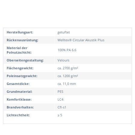
Herstellungsart:
getuftet
Rückenausrüstung:
Welltex® Circular Akustik Plus
Material der
100% PA 6.6
Polnutzschicht:
Oberseitengestaltung:
Velours
Flächengewicht:
ca. 2700 g/m²
Poleinsatzgewicht:
ca. 1200 g/m²
Gesamtdicke:
ca. 11,0 mm
Grundmaterial:
PES
Komfortklasse:
LC4
Brandverhalten:
Cfl-s1
Lichtechtheit:
≥ 5