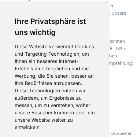
Weichmacher und Lösungsmittel. Mit allen verfügbaren
Verlegearten ist er für jegliche Bauvorhaben attraktiv. Unsere
Ihre Privatsphäre ist
Empfehlung:
Wineo 1000 Multi Layer XXL
.
uns wichtig
Teppiche für ein angenehmes Laufgefühl
Fletco Teppichböden
machen es schon lange vor. Sie können
Diese Website verwendet Cookies
Teppich in Ihrem gewünschten Sondermaß kaufen, z.B. 133 x
und Targeting Technologien, um
60cm. Vor allem in Schlafzimmern aufgrund der weichen
Ihnen ein besseres Internet-
Oberfläche ein sehr beliebter Zusatzboden. Unsere Empfehlung:
Erlebnis zu ermöglichen und die
Fletco Fluffy und Fletco Hermelin
Werbung, die Sie sehen, besser an
Ihre Bedürfnisse anzupassen.
Diese Technologien nutzen wir
außerdem, um Ergebnisse zu
messen, um zu verstehen, woher
unsere Besucher kommen oder um
unsere Website weiter zu
entwickeln.
* Alle Preise inkl. gesetzl. Mehrwertsteuer - Alle Artikel versandkostenfrei