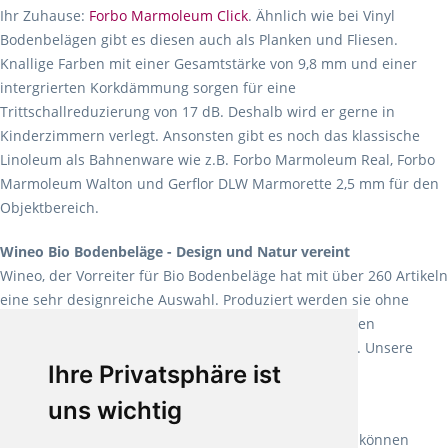
Ihr Zuhause:
Forbo Marmoleum Click
. Ähnlich wie bei Vinyl
Bodenbelägen gibt es diesen auch als Planken und Fliesen.
Knallige Farben mit einer Gesamtstärke von 9,8 mm und einer
intergrierten Korkdämmung sorgen für eine
Trittschallreduzierung von 17 dB. Deshalb wird er gerne in
Kinderzimmern verlegt. Ansonsten gibt es noch das klassische
Linoleum als Bahnenware wie z.B. Forbo Marmoleum Real, Forbo
Marmoleum Walton und Gerflor DLW Marmorette 2,5 mm für den
Objektbereich.
Wineo Bio Bodenbeläge - Design und Natur vereint
Wineo, der Vorreiter für Bio Bodenbeläge hat mit über 260 Artikeln
eine sehr designreiche Auswahl. Produziert werden sie ohne
Weichmacher und Lösungsmittel. Mit allen verfügbaren
Verlegearten ist er für jegliche Bauvorhaben attraktiv. Unsere
Ihre Privatsphäre ist
Empfehlung:
Wineo 1000 Multi Layer XXL
.
uns wichtig
Teppiche für ein angenehmes Laufgefühl
Fletco Teppichböden
machen es schon lange vor. Sie können