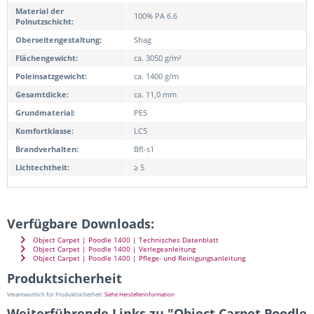
Material der
100% PA 6.6
Polnutzschicht:
Oberseitengestaltung:
Shag
Flächengewicht:
ca. 3050 g/m²
Poleinsatzgewicht:
ca. 1400 g/m
Gesamtdicke:
ca. 11,0 mm
Grundmaterial:
PES
Komfortklasse:
LC5
Brandverhalten:
Bfl-s1
Lichtechtheit:
≥ 5
Verfügbare Downloads:
Object Carpet | Poodle 1400 | Technisches Datenblatt
Object Carpet | Poodle 1400 | Verlegeanleitung
Object Carpet | Poodle 1400 | Pflege- und Reinigungsanleitung
Produktsicherheit
Verantwortlich für Produktsicherheit:
Siehe Herstellerinformation
Weiterführende Links zu "Object Carpet Poodle