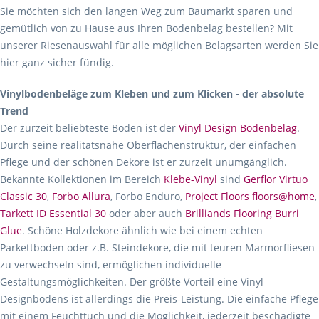
Sie möchten sich den langen Weg zum Baumarkt sparen und
gemütlich von zu Hause aus Ihren Bodenbelag bestellen? Mit
unserer Riesenauswahl für alle möglichen Belagsarten werden Sie
hier ganz sicher fündig.
Vinylbodenbeläge zum Kleben und zum Klicken - der absolute
Trend
Der zurzeit beliebteste Boden ist der
Vinyl Design Bodenbelag
.
Durch seine realitätsnahe Oberflächenstruktur, der einfachen
Pflege und der schönen Dekore ist er zurzeit unumgänglich.
Bekannte Kollektionen im Bereich
Klebe-Vinyl
sind
Gerflor Virtuo
Classic 30
,
Forbo Allura
, Forbo Enduro,
Project Floors floors@home
,
Tarkett ID Essential 30
oder aber auch
Brilliands Flooring Burri
Glue
. Schöne Holzdekore ähnlich wie bei einem echten
Parkettboden oder z.B. Steindekore, die mit teuren Marmorfliesen
zu verwechseln sind, ermöglichen individuelle
Gestaltungsmöglichkeiten. Der größte Vorteil eine Vinyl
Designbodens ist allerdings die Preis-Leistung. Die einfache Pflege
mit einem Feuchttuch und die Möglichkeit, jederzeit beschädigte