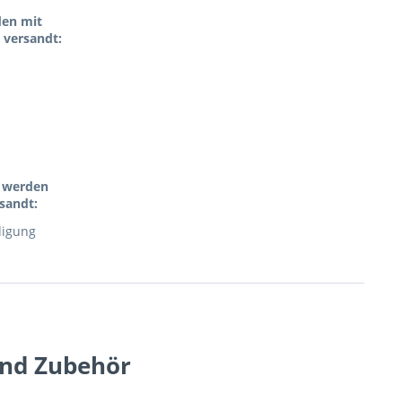
den mit
 versandt:
l werden
sandt:
digung
und Zubehör