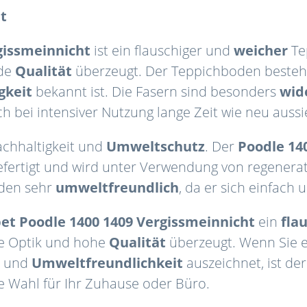
t
gissmeinnicht
ist ein flauschiger und
weicher
Te
nde
Qualität
überzeugt. Der Teppichboden beste
gkeit
bekannt ist. Die Fasern sind besonders
wid
 bei intensiver Nutzung lange Zeit wie neu aussi
achhaltigkeit und
Umweltschutz
. Der
Poodle
14
fertigt und wird unter Verwendung von regenerati
oden sehr
umweltfreundlich
, da er sich einfach
et Poodle 1400 1409 Vergissmeinnicht
ein
fla
te Optik und hohe
Qualität
überzeugt. Wenn Sie 
und
Umweltfreundlichkeit
auszeichnet, ist de
e Wahl für Ihr Zuhause oder Büro.