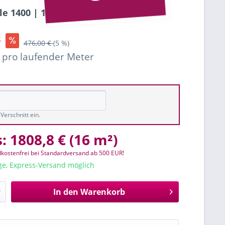
le 1400 | 1409 Vergissmeinnicht
²
476,00 €
(5 %)
€ pro laufender Meter
Verschnitt ein.
s:
1808,8 €
(
16 m²
)
kostenfrei bei Standardversand ab 500 EUR!
age, Express-Versand möglich
In den
Warenkorb