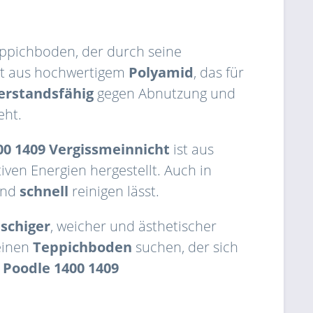
ppichboden, der durch seine
ht aus hochwertigem
Polyamid
, das für
erstandsfähig
gegen Abnutzung und
eht.
00 1409 Vergissmeinnicht
ist aus
ven Energien hergestellt. Auch in
 und
schnell
reinigen lässt.
uschiger
, weicher und ästhetischer
einen
Teppichboden
suchen, der sich
r
Poodle 1400 1409