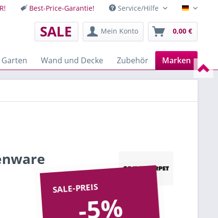
R!
Best-Price-Garantie!
Service/Hilfe
Deutsch
SALE
Mein Konto
0,00 €
 Garten
Wand und Decke
Zubehör
Marken
nenware
SALE-PREIS
-5%