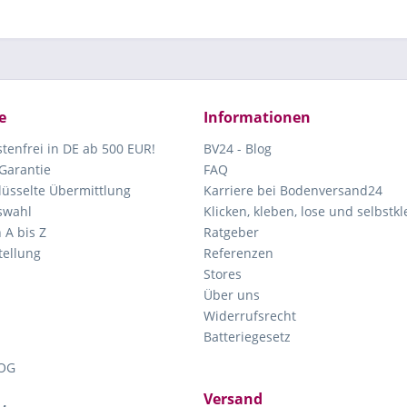
e
Informationen
tenfrei in DE ab 500 EUR!
BV24 - Blog
Garantie
FAQ
lüsselte Übermittlung
Karriere bei Bodenversand24
swahl
Klicken, kleben, lose und selbstk
 A bis Z
Ratgeber
ellung
Referenzen
Stores
Über uns
Widerrufsrecht
Batteriegesetz
OG
Versand