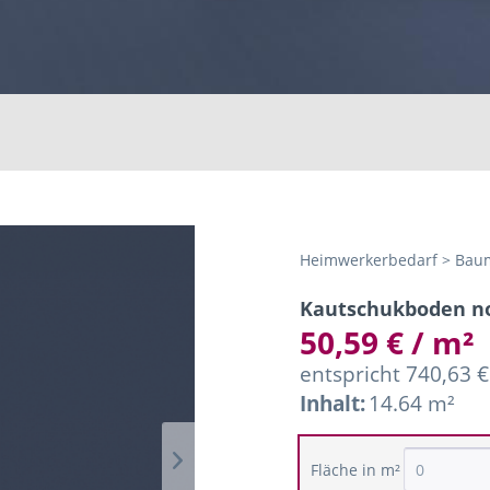
Heimwerkerbedarf > Baum
Kautschukboden no
50,59 € / m²
entspricht 740,63 €
Inhalt:
14.64 m²
Fläche in m²