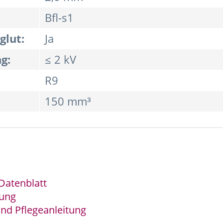
Bfl-s1
glut:
Ja
g:
≤ 2 kV
R9
150 mm³
Datenblatt
tung
nd Pflegeanleitung