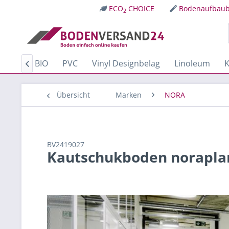
ECO
CHOICE
Bodenaufbaub
2
Kork
BIO
PVC
Vinyl Designbelag
Linoleum
K

Übersicht
Marken
NORA
BV2419027
Kautschukboden noraplan