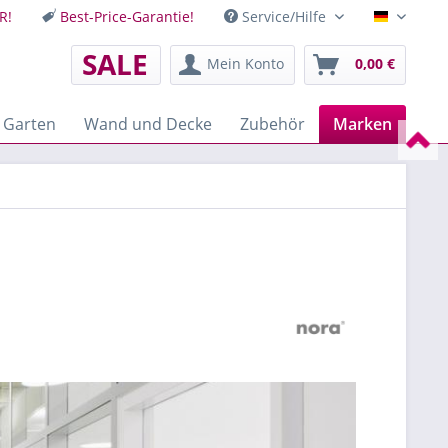
R!
Best-Price-Garantie!
Service/Hilfe
Deutsch
SALE
Mein Konto
0,00 €
 Garten
Wand und Decke
Zubehör
Marken