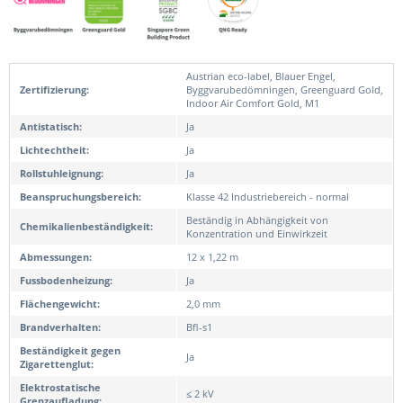
Austrian eco-label, Blauer Engel,
Zertifizierung:
Byggvarubedömningen, Greenguard Gold,
Indoor Air Comfort Gold, M1
Antistatisch:
Ja
Lichtechtheit:
Ja
Rollstuhleignung:
Ja
Beanspruchungsbereich:
Klasse 42 Industriebereich - normal
Beständig in Abhängigkeit von
Chemikalienbeständigkeit:
Konzentration und Einwirkzeit
Abmessungen:
12 x 1,22 m
Fussbodenheizung:
Ja
Flächengewicht:
2,0 mm
Brandverhalten:
Bfl-s1
Beständigkeit gegen
Ja
Zigarettenglut:
Elektrostatische
≤ 2 kV
Grenzaufladung: