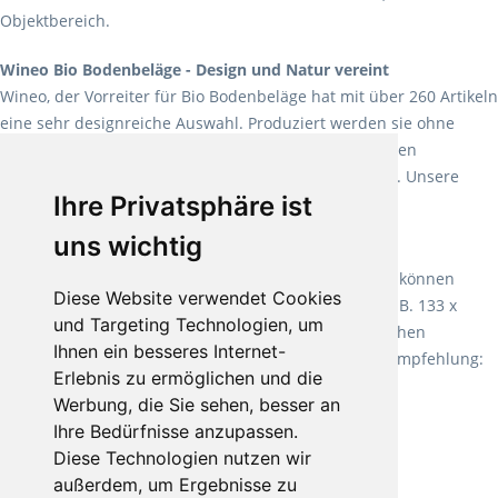
Objektbereich.
Wineo Bio Bodenbeläge - Design und Natur vereint
Wineo, der Vorreiter für Bio Bodenbeläge hat mit über 260 Artikeln
eine sehr designreiche Auswahl. Produziert werden sie ohne
Weichmacher und Lösungsmittel. Mit allen verfügbaren
Verlegearten ist er für jegliche Bauvorhaben attraktiv. Unsere
Ihre Privatsphäre ist
Empfehlung:
Wineo 1000 Multi Layer XXL
.
uns wichtig
Teppiche für ein angenehmes Laufgefühl
Fletco Teppichböden
machen es schon lange vor. Sie können
Diese Website verwendet Cookies
Teppich in Ihrem gewünschten Sondermaß kaufen, z.B. 133 x
und Targeting Technologien, um
60cm. Vor allem in Schlafzimmern aufgrund der weichen
Ihnen ein besseres Internet-
Oberfläche ein sehr beliebter Zusatzboden. Unsere Empfehlung:
Erlebnis zu ermöglichen und die
Fletco Fluffy und Fletco Hermelin
Werbung, die Sie sehen, besser an
Ihre Bedürfnisse anzupassen.
Diese Technologien nutzen wir
außerdem, um Ergebnisse zu