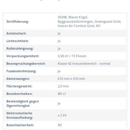
DGNB, Blauer Engel,
Zertifizierung:
Byggvarubedömningen, Greenguard Gold,
Indoor Air Comfort Gold, M1
Antistatisch:
Ja
Lichtechtheit:
Ja
Rollstuhleignung:
Ja
Verpackungseinheit:
5,58 m² / 15 Fliesen
Beanspruchungsbereich:
Klasse 42 Industriebereich - normal
Fussbodenheizung:
Ja
Abmessungen:
610 mm x 610 mm
Flächengewicht:
2,0 mm
Brandverhalten:
Bfl-s1
Beständigkeit gegen
Ja
Zigarettenglut:
Elektrostatische
≤ 2 kV
Grenzaufladung:
Rutschsicherheit:
R9