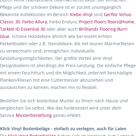
Pflege und der schönen Dekore ist er zurzeit unumgänglich.
Bekannte Kollektionen im Bereich
Klebe-Vinyl
sind
Gerflor Virtuo
Classic 30
,
Forbo Allura
, Forbo Enduro,
Project Floors floors@home
,
Tarkett ID Essential 30
oder aber auch
Brilliands Flooring Burri
Glue
. Schöne Holzdekore ähnlich wie bei einem echten
Parkettboden oder z.B. Steindekore, die mit teuren Marmorfliesen
zu verwechseln sind, ermöglichen individuelle
Gestaltungsmöglichkeiten. Der größte Vorteil eine Vinyl
Designbodens ist allerdings die Preis-Leistung. Die einfache Pflege
mit einem Feuchttuch und die Möglichkeit, jederzeit beschädigte
Planken/Fliesen mit eine Cuttermesser abzuziehen und
austauschen zu können, machen ihn so flexibel.
Bestellen Sie sich kostenlose Muster zu Ihnen nach Hause und
vergleichen Sie selbst. Wie das funktioniert wird unter dem
Service
Musterbestellung
genau erklärt.
Klick Vinyl Bodenbeläge - einfach zu verlegen, auch für Laien
Die
Klick Vinyl Bodenbeläge
haben sich im Vergleich zum Laminat