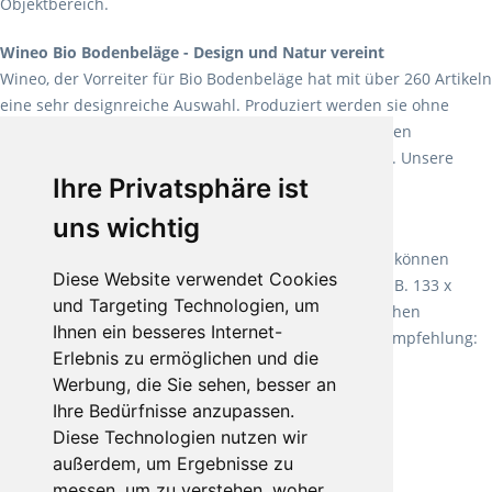
Objektbereich.
Wineo Bio Bodenbeläge - Design und Natur vereint
Wineo, der Vorreiter für Bio Bodenbeläge hat mit über 260 Artikeln
eine sehr designreiche Auswahl. Produziert werden sie ohne
Weichmacher und Lösungsmittel. Mit allen verfügbaren
Verlegearten ist er für jegliche Bauvorhaben attraktiv. Unsere
Ihre Privatsphäre ist
Empfehlung:
Wineo 1000 Multi Layer XXL
.
uns wichtig
Teppiche für ein angenehmes Laufgefühl
Fletco Teppichböden
machen es schon lange vor. Sie können
Diese Website verwendet Cookies
Teppich in Ihrem gewünschten Sondermaß kaufen, z.B. 133 x
und Targeting Technologien, um
60cm. Vor allem in Schlafzimmern aufgrund der weichen
Ihnen ein besseres Internet-
Oberfläche ein sehr beliebter Zusatzboden. Unsere Empfehlung:
Erlebnis zu ermöglichen und die
Fletco Fluffy und Fletco Hermelin
Werbung, die Sie sehen, besser an
Ihre Bedürfnisse anzupassen.
Diese Technologien nutzen wir
außerdem, um Ergebnisse zu
messen, um zu verstehen, woher