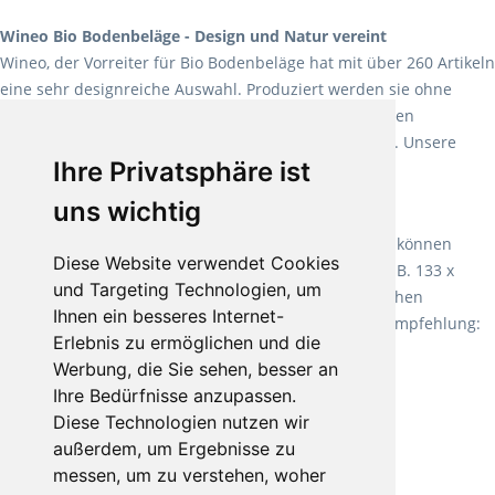
Wineo Bio Bodenbeläge - Design und Natur vereint
Wineo, der Vorreiter für Bio Bodenbeläge hat mit über 260 Artikeln
eine sehr designreiche Auswahl. Produziert werden sie ohne
Weichmacher und Lösungsmittel. Mit allen verfügbaren
Verlegearten ist er für jegliche Bauvorhaben attraktiv. Unsere
Ihre Privatsphäre ist
Empfehlung:
Wineo 1000 Multi Layer XXL
.
uns wichtig
Teppiche für ein angenehmes Laufgefühl
Fletco Teppichböden
machen es schon lange vor. Sie können
Diese Website verwendet Cookies
Teppich in Ihrem gewünschten Sondermaß kaufen, z.B. 133 x
und Targeting Technologien, um
60cm. Vor allem in Schlafzimmern aufgrund der weichen
Ihnen ein besseres Internet-
Oberfläche ein sehr beliebter Zusatzboden. Unsere Empfehlung:
Erlebnis zu ermöglichen und die
Fletco Fluffy und Fletco Hermelin
Werbung, die Sie sehen, besser an
Ihre Bedürfnisse anzupassen.
Diese Technologien nutzen wir
außerdem, um Ergebnisse zu
messen, um zu verstehen, woher