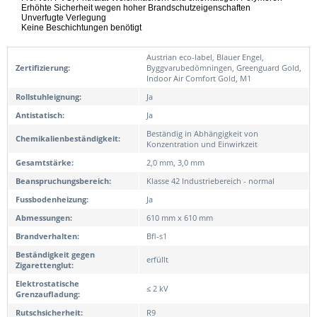
Erhöhte Sicherheit wegen hoher Brandschutzeigenschaften
Unverfugte Verlegung
Keine Beschichtungen benötigt
Austrian eco-label, Blauer Engel,
Zertifizierung:
Byggvarubedömningen, Greenguard Gold,
Indoor Air Comfort Gold, M1
Rollstuhleignung:
Ja
Antistatisch:
Ja
Beständig in Abhängigkeit von
Chemikalienbeständigkeit:
Konzentration und Einwirkzeit
Gesamtstärke:
2,0 mm, 3,0 mm
Beanspruchungsbereich:
Klasse 42 Industriebereich - normal
Fussbodenheizung:
Ja
Abmessungen:
610 mm x 610 mm
Brandverhalten:
Bfl-s1
Beständigkeit gegen
erfüllt
Zigarettenglut:
Elektrostatische
≤ 2 kV
Grenzaufladung:
Rutschsicherheit:
R9