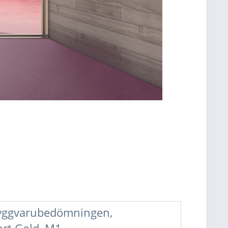
 Byggvarubedömningen,