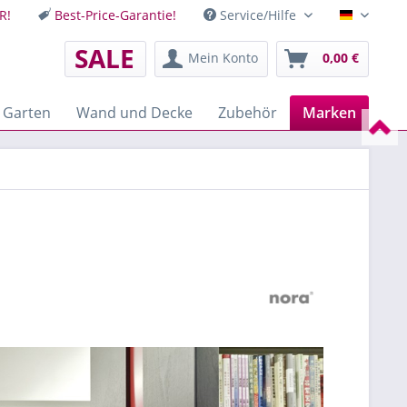
R!
Best-Price-Garantie!
Service/Hilfe
Deutsch
SALE
Mein Konto
0,00 €
 Garten
Wand und Decke
Zubehör
Marken