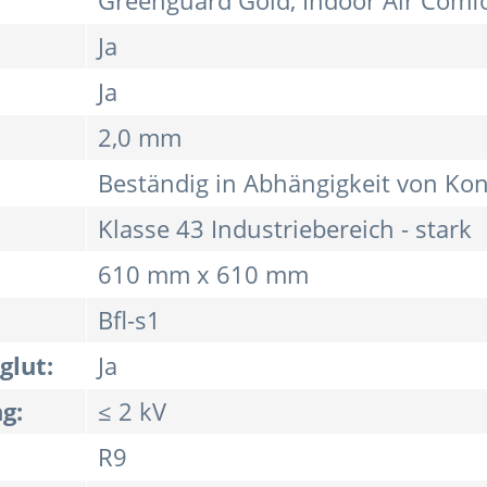
Greenguard Gold, Indoor Air Comf
Ja
Ja
2,0 mm
Beständig in Abhängigkeit von Kon
Klasse 43 Industriebereich - stark
610 mm x 610 mm
Bfl-s1
glut:
Ja
g:
≤ 2 kV
R9