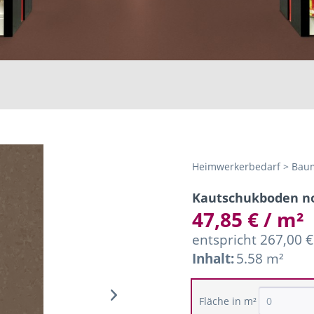
Heimwerkerbedarf > Baum
Kautschukboden nor
47,85 € / m²
entspricht 267,00 €
Inhalt:
5.58 m²
Fläche in m²