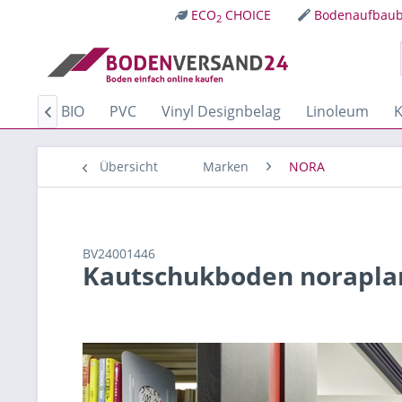
ECO
CHOICE
Bodenaufbaub
2
Kork
BIO
PVC
Vinyl Designbelag
Linoleum
K

Übersicht
Marken
NORA
BV24001446
Kautschukboden noraplan 