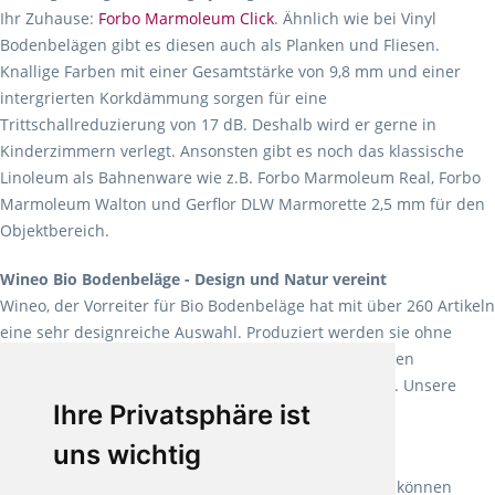
Ihr Zuhause:
Forbo Marmoleum Click
. Ähnlich wie bei Vinyl
Bodenbelägen gibt es diesen auch als Planken und Fliesen.
Knallige Farben mit einer Gesamtstärke von 9,8 mm und einer
intergrierten Korkdämmung sorgen für eine
Trittschallreduzierung von 17 dB. Deshalb wird er gerne in
Kinderzimmern verlegt. Ansonsten gibt es noch das klassische
Linoleum als Bahnenware wie z.B. Forbo Marmoleum Real, Forbo
Marmoleum Walton und Gerflor DLW Marmorette 2,5 mm für den
Objektbereich.
Wineo Bio Bodenbeläge - Design und Natur vereint
Wineo, der Vorreiter für Bio Bodenbeläge hat mit über 260 Artikeln
eine sehr designreiche Auswahl. Produziert werden sie ohne
Weichmacher und Lösungsmittel. Mit allen verfügbaren
Verlegearten ist er für jegliche Bauvorhaben attraktiv. Unsere
Ihre Privatsphäre ist
Empfehlung:
Wineo 1000 Multi Layer XXL
.
uns wichtig
Teppiche für ein angenehmes Laufgefühl
Fletco Teppichböden
machen es schon lange vor. Sie können