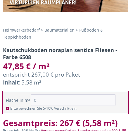
Heimwerkerbedarf > Baumaterialien > Fußböden &
Teppichböden
Kautschukboden noraplan sentica Fliesen -
Farbe 6508
47,85 € / m²
entspricht 267,00 € pro Paket
Inhalt:
5.58 m²
Fläche in m²
Bitte berechnen Sie 5-10% Verschnitt ein.
Gesamtpreis:
267 €
(
5,58 m²
)
Preise inkl. 19% MwSt.;
Versandkostenfrei bei Standardversand ab 500 EUR!