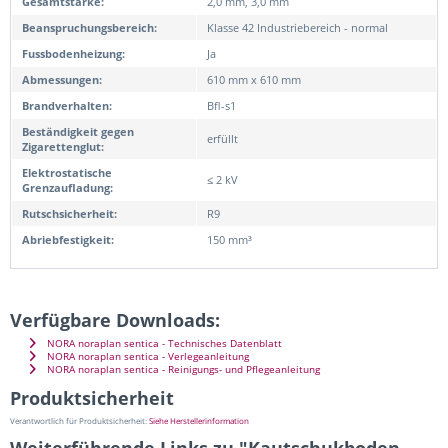
Gesamtstärke:
2,0 mm, 3,0 mm
Beanspruchungsbereich:
Klasse 42 Industriebereich - normal
Fussbodenheizung:
Ja
Abmessungen:
610 mm x 610 mm
Brandverhalten:
Bfl-s1
Beständigkeit gegen
erfüllt
Zigarettenglut:
Elektrostatische
≤ 2 kV
Grenzaufladung:
Rutschsicherheit:
R9
Abriebfestigkeit:
150 mm³
Verfügbare Downloads:
NORA noraplan sentica - Technisches Datenblatt
NORA noraplan sentica - Verlegeanleitung
NORA noraplan sentica - Reinigungs- und Pflegeanleitung
Produktsicherheit
Verantwortlich für Produktsicherheit:
Siehe Herstellerinformation
Weiterführende Links zu "Kautschukboden