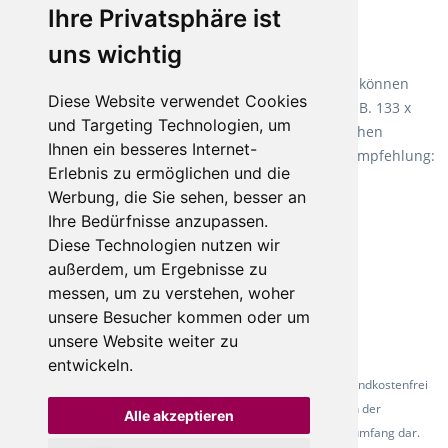
Ihre Privatsphäre ist
Empfehlung:
Wineo 1000 Multi Layer XXL
.
uns wichtig
Teppiche für ein angenehmes Laufgefühl
Fletco Teppichböden
machen es schon lange vor. Sie können
Diese Website verwendet Cookies
Teppich in Ihrem gewünschten Sondermaß kaufen, z.B. 133 x
und Targeting Technologien, um
60cm. Vor allem in Schlafzimmern aufgrund der weichen
Ihnen ein besseres Internet-
Oberfläche ein sehr beliebter Zusatzboden. Unsere Empfehlung:
Erlebnis zu ermöglichen und die
Fletco Fluffy und Fletco Hermelin
Werbung, die Sie sehen, besser an
Ihre Bedürfnisse anzupassen.
Diese Technologien nutzen wir
außerdem, um Ergebnisse zu
messen, um zu verstehen, woher
unsere Besucher kommen oder um
unsere Website weiter zu
entwickeln.
* Alle Preise inkl. gesetzl. Mehrwertsteuer - Alle Artikel versandkostenfrei
ab 500 Euro in Deutschland! Die Abbildungen dienen der
Alle akzeptieren
Produktpräsentation und stellen nicht zwingend den Lieferumfang dar.