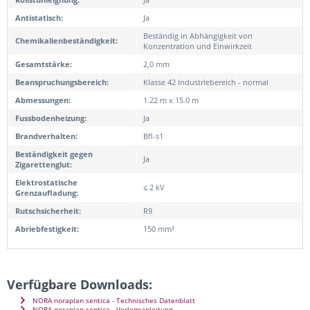
Antistatisch:
Ja
Beständig in Abhängigkeit von
Chemikalienbeständigkeit:
Konzentration und Einwirkzeit
Gesamtstärke:
2,0 mm
Beanspruchungsbereich:
Klasse 42 Industriebereich - normal
Abmessungen:
1.22 m x 15.0 m
Fussbodenheizung:
Ja
Brandverhalten:
Bfl-s1
Beständigkeit gegen
Ja
Zigarettenglut:
Elektrostatische
≤ 2 kV
Grenzaufladung:
Rutschsicherheit:
R9
Abriebfestigkeit:
150 mm³
Verfügbare Downloads:
NORA noraplan sentica - Technisches Datenblatt
NORA noraplan sentica - Verlegeanleitung