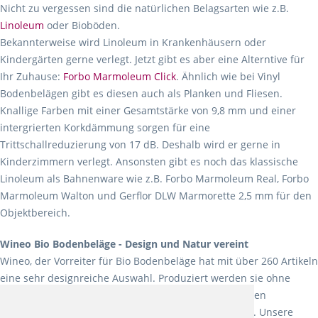
Nicht zu vergessen sind die natürlichen Belagsarten wie z.B.
Linoleum
oder Bioböden.
Bekannterweise wird Linoleum in Krankenhäusern oder
Kindergärten gerne verlegt. Jetzt gibt es aber eine Alterntive für
Ihr Zuhause:
Forbo Marmoleum Click
. Ähnlich wie bei Vinyl
Bodenbelägen gibt es diesen auch als Planken und Fliesen.
Knallige Farben mit einer Gesamtstärke von 9,8 mm und einer
intergrierten Korkdämmung sorgen für eine
Trittschallreduzierung von 17 dB. Deshalb wird er gerne in
Kinderzimmern verlegt. Ansonsten gibt es noch das klassische
Linoleum als Bahnenware wie z.B. Forbo Marmoleum Real, Forbo
Marmoleum Walton und Gerflor DLW Marmorette 2,5 mm für den
Objektbereich.
Wineo Bio Bodenbeläge - Design und Natur vereint
Wineo, der Vorreiter für Bio Bodenbeläge hat mit über 260 Artikeln
eine sehr designreiche Auswahl. Produziert werden sie ohne
Weichmacher und Lösungsmittel. Mit allen verfügbaren
Verlegearten ist er für jegliche Bauvorhaben attraktiv. Unsere