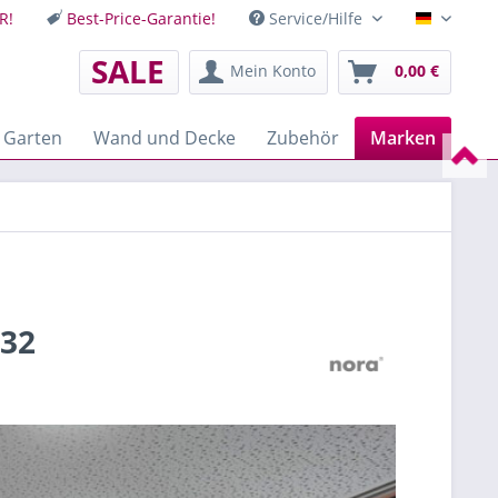
R!
Best-Price-Garantie!
Service/Hilfe
Deutsch
SALE
Mein Konto
0,00 €
 Garten
Wand und Decke
Zubehör
Marken
532