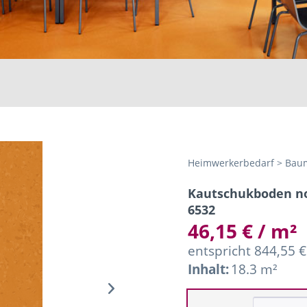
Heimwerkerbedarf > Baum
Kautschukboden no
6532
46,15 € / m²
entspricht 844,55 
Inhalt:
18.3 m²