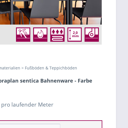
2,0
mm
aterialien > Fußböden & Teppichböden
raplan sentica Bahnenware - Farbe
€ pro laufender Meter