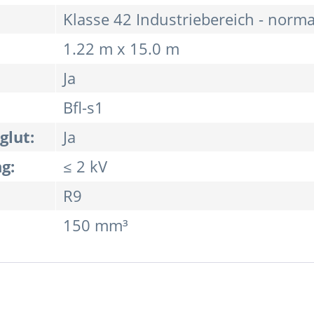
Klasse 42 Industriebereich - norma
1.22 m x 15.0 m
Ja
Bfl-s1
glut:
Ja
g:
≤ 2 kV
R9
150 mm³