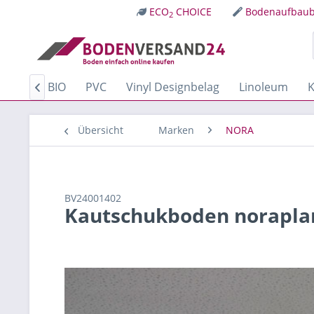
ECO
CHOICE
Bodenaufbaub
2
Kork
BIO
PVC
Vinyl Designbelag
Linoleum
K

Übersicht
Marken
NORA
BV24001402
Kautschukboden noraplan