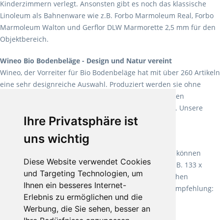
Kinderzimmern verlegt. Ansonsten gibt es noch das klassische
Linoleum als Bahnenware wie z.B. Forbo Marmoleum Real, Forbo
Marmoleum Walton und Gerflor DLW Marmorette 2,5 mm für den
Objektbereich.
Wineo Bio Bodenbeläge - Design und Natur vereint
Wineo, der Vorreiter für Bio Bodenbeläge hat mit über 260 Artikeln
eine sehr designreiche Auswahl. Produziert werden sie ohne
Weichmacher und Lösungsmittel. Mit allen verfügbaren
Verlegearten ist er für jegliche Bauvorhaben attraktiv. Unsere
Ihre Privatsphäre ist
Empfehlung:
Wineo 1000 Multi Layer XXL
.
uns wichtig
Teppiche für ein angenehmes Laufgefühl
Fletco Teppichböden
machen es schon lange vor. Sie können
Diese Website verwendet Cookies
Teppich in Ihrem gewünschten Sondermaß kaufen, z.B. 133 x
und Targeting Technologien, um
60cm. Vor allem in Schlafzimmern aufgrund der weichen
Ihnen ein besseres Internet-
Oberfläche ein sehr beliebter Zusatzboden. Unsere Empfehlung:
Erlebnis zu ermöglichen und die
Fletco Fluffy und Fletco Hermelin
Werbung, die Sie sehen, besser an