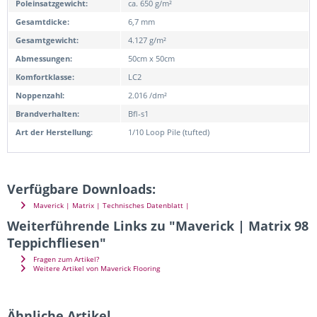
Poleinsatzgewicht:
ca. 650 g/m²
Gesamtdicke:
6,7 mm
Gesamtgewicht:
4.127 g/m²
Abmessungen:
50cm x 50cm
Komfortklasse:
LC2
Noppenzahl:
2.016 /dm²
Brandverhalten:
Bfl-s1
Art der Herstellung:
1/10 Loop Pile (tufted)
Verfügbare Downloads:
Maverick | Matrix | Technisches Datenblatt |
Weiterführende Links zu "Maverick | Matrix 98
Teppichfliesen"
Fragen zum Artikel?
Weitere Artikel von Maverick Flooring
Ähnliche Artikel