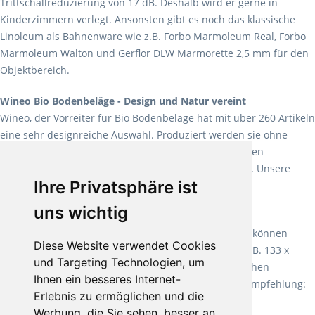
Trittschallreduzierung von 17 dB. Deshalb wird er gerne in
Kinderzimmern verlegt. Ansonsten gibt es noch das klassische
Linoleum als Bahnenware wie z.B. Forbo Marmoleum Real, Forbo
Marmoleum Walton und Gerflor DLW Marmorette 2,5 mm für den
Objektbereich.
Wineo Bio Bodenbeläge - Design und Natur vereint
Wineo, der Vorreiter für Bio Bodenbeläge hat mit über 260 Artikeln
eine sehr designreiche Auswahl. Produziert werden sie ohne
Weichmacher und Lösungsmittel. Mit allen verfügbaren
Verlegearten ist er für jegliche Bauvorhaben attraktiv. Unsere
Ihre Privatsphäre ist
Empfehlung:
Wineo 1000 Multi Layer XXL
.
uns wichtig
Teppiche für ein angenehmes Laufgefühl
Fletco Teppichböden
machen es schon lange vor. Sie können
Diese Website verwendet Cookies
Teppich in Ihrem gewünschten Sondermaß kaufen, z.B. 133 x
und Targeting Technologien, um
60cm. Vor allem in Schlafzimmern aufgrund der weichen
Ihnen ein besseres Internet-
Oberfläche ein sehr beliebter Zusatzboden. Unsere Empfehlung:
Erlebnis zu ermöglichen und die
Fletco Fluffy und Fletco Hermelin
Werbung, die Sie sehen, besser an