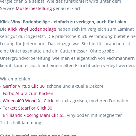
vergleichen Sie selbst. Wie das funktioniert wird unter dem
Service
Musterbestellung
genau erklärt.
Klick Vinyl Bodenbeläge - einfach zu verlegen, auch für Laien
Die
Klick Vinyl Bodenbeläge
haben sich im Vergleich zum Laminat
sehr gut durchgesetzt. Die praktische Klick-Verbindung bietet eine
Lösung für Jedermann. Das einzige was Sie hierfür brauchen ist
eine Unterlagsmatte und ein Cuttermesser. Ohne große
Untergrundvorbereitung, wie man es eigentlich von Fachmännern
kennt, kann er auch auf einem alten Estrichboden verlegt werden.
Wir empfehlen:
-
Gerflor Virtuo Clic 30
, schöne und aktuelle Dekore
-
Forbo Allura zum Klicken
-
Wineo 400 Wood XL Click
mit extragroßen, moderen Formaten
-
Tarkett Staarflor Click 30
-
Brilliands Floorng Mani Clic 55
, Vinylboden mit integrierter
Trittschalldämmung
Gute Auswahl braucht guten Service