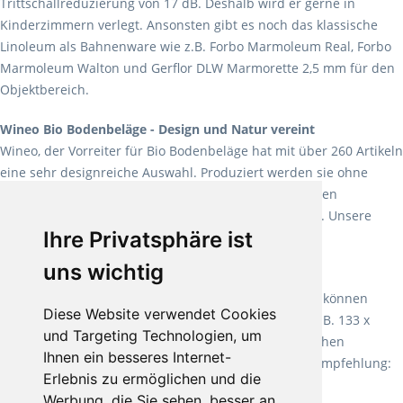
Trittschallreduzierung von 17 dB. Deshalb wird er gerne in
Kinderzimmern verlegt. Ansonsten gibt es noch das klassische
Linoleum als Bahnenware wie z.B. Forbo Marmoleum Real, Forbo
Marmoleum Walton und Gerflor DLW Marmorette 2,5 mm für den
Objektbereich.
Wineo Bio Bodenbeläge - Design und Natur vereint
Wineo, der Vorreiter für Bio Bodenbeläge hat mit über 260 Artikeln
eine sehr designreiche Auswahl. Produziert werden sie ohne
Weichmacher und Lösungsmittel. Mit allen verfügbaren
Verlegearten ist er für jegliche Bauvorhaben attraktiv. Unsere
Ihre Privatsphäre ist
Empfehlung:
Wineo 1000 Multi Layer XXL
.
uns wichtig
Teppiche für ein angenehmes Laufgefühl
Fletco Teppichböden
machen es schon lange vor. Sie können
Diese Website verwendet Cookies
Teppich in Ihrem gewünschten Sondermaß kaufen, z.B. 133 x
und Targeting Technologien, um
60cm. Vor allem in Schlafzimmern aufgrund der weichen
Ihnen ein besseres Internet-
Oberfläche ein sehr beliebter Zusatzboden. Unsere Empfehlung:
Erlebnis zu ermöglichen und die
Fletco Fluffy und Fletco Hermelin
Werbung, die Sie sehen, besser an