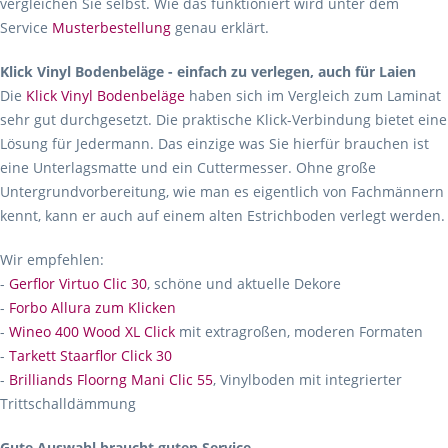
vergleichen Sie selbst. Wie das funktioniert wird unter dem
Service
Musterbestellung
genau erklärt.
Klick Vinyl Bodenbeläge - einfach zu verlegen, auch für Laien
Die
Klick Vinyl Bodenbeläge
haben sich im Vergleich zum Laminat
sehr gut durchgesetzt. Die praktische Klick-Verbindung bietet eine
Lösung für Jedermann. Das einzige was Sie hierfür brauchen ist
eine Unterlagsmatte und ein Cuttermesser. Ohne große
Untergrundvorbereitung, wie man es eigentlich von Fachmännern
kennt, kann er auch auf einem alten Estrichboden verlegt werden.
Wir empfehlen:
-
Gerflor Virtuo Clic 30
, schöne und aktuelle Dekore
-
Forbo Allura zum Klicken
-
Wineo 400 Wood XL Click
mit extragroßen, moderen Formaten
-
Tarkett Staarflor Click 30
-
Brilliands Floorng Mani Clic 55
, Vinylboden mit integrierter
Trittschalldämmung
Gute Auswahl braucht guten Service