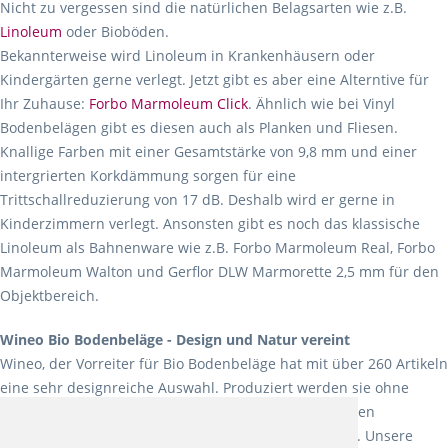
Nicht zu vergessen sind die natürlichen Belagsarten wie z.B.
Linoleum
oder Bioböden.
Bekannterweise wird Linoleum in Krankenhäusern oder
Kindergärten gerne verlegt. Jetzt gibt es aber eine Alterntive für
Ihr Zuhause:
Forbo Marmoleum Click
. Ähnlich wie bei Vinyl
Bodenbelägen gibt es diesen auch als Planken und Fliesen.
Knallige Farben mit einer Gesamtstärke von 9,8 mm und einer
intergrierten Korkdämmung sorgen für eine
Trittschallreduzierung von 17 dB. Deshalb wird er gerne in
Kinderzimmern verlegt. Ansonsten gibt es noch das klassische
Linoleum als Bahnenware wie z.B. Forbo Marmoleum Real, Forbo
Marmoleum Walton und Gerflor DLW Marmorette 2,5 mm für den
Objektbereich.
Wineo Bio Bodenbeläge - Design und Natur vereint
Wineo, der Vorreiter für Bio Bodenbeläge hat mit über 260 Artikeln
eine sehr designreiche Auswahl. Produziert werden sie ohne
Weichmacher und Lösungsmittel. Mit allen verfügbaren
Verlegearten ist er für jegliche Bauvorhaben attraktiv. Unsere