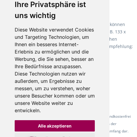
Ihre Privatsphäre ist
Empfehlung:
Wineo 1000 Multi Layer XXL
.
uns wichtig
Teppiche für ein angenehmes Laufgefühl
Fletco Teppichböden
machen es schon lange vor. Sie können
Diese Website verwendet Cookies
Teppich in Ihrem gewünschten Sondermaß kaufen, z.B. 133 x
und Targeting Technologien, um
60cm. Vor allem in Schlafzimmern aufgrund der weichen
Ihnen ein besseres Internet-
Oberfläche ein sehr beliebter Zusatzboden. Unsere Empfehlung:
Erlebnis zu ermöglichen und die
Fletco Fluffy und Fletco Hermelin
Werbung, die Sie sehen, besser an
Ihre Bedürfnisse anzupassen.
Diese Technologien nutzen wir
außerdem, um Ergebnisse zu
messen, um zu verstehen, woher
unsere Besucher kommen oder um
unsere Website weiter zu
entwickeln.
* Alle Preise inkl. gesetzl. Mehrwertsteuer - Alle Artikel versandkostenfrei
ab 500 Euro in Deutschland! Die Abbildungen dienen der
Alle akzeptieren
Produktpräsentation und stellen nicht zwingend den Lieferumfang dar.