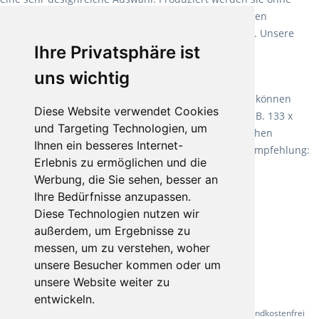
Weichmacher und Lösungsmittel. Mit allen verfügbaren
Verlegearten ist er für jegliche Bauvorhaben attraktiv. Unsere
Ihre Privatsphäre ist
Empfehlung:
Wineo 1000 Multi Layer XXL
.
uns wichtig
Teppiche für ein angenehmes Laufgefühl
Fletco Teppichböden
machen es schon lange vor. Sie können
Diese Website verwendet Cookies
Teppich in Ihrem gewünschten Sondermaß kaufen, z.B. 133 x
und Targeting Technologien, um
60cm. Vor allem in Schlafzimmern aufgrund der weichen
Ihnen ein besseres Internet-
Oberfläche ein sehr beliebter Zusatzboden. Unsere Empfehlung:
Erlebnis zu ermöglichen und die
Fletco Fluffy und Fletco Hermelin
Werbung, die Sie sehen, besser an
Ihre Bedürfnisse anzupassen.
Diese Technologien nutzen wir
außerdem, um Ergebnisse zu
messen, um zu verstehen, woher
unsere Besucher kommen oder um
unsere Website weiter zu
entwickeln.
* Alle Preise inkl. gesetzl. Mehrwertsteuer - Alle Artikel versandkostenfrei