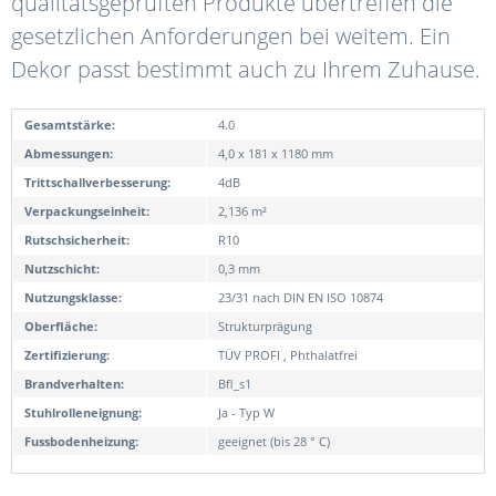
qualitätsgeprüften Produkte übertreffen die
gesetzlichen Anforderungen bei weitem. Ein
Dekor passt bestimmt auch zu Ihrem Zuhause.
Gesamtstärke:
4.0
Abmessungen:
4,0 x 181 x 1180 mm
Trittschallverbesserung:
4dB
Verpackungseinheit:
2,136 m²
Rutschsicherheit:
R10
Nutzschicht:
0,3 mm
Nutzungsklasse:
23/31 nach DIN EN ISO 10874
Oberfläche:
Strukturprägung
Zertifizierung:
TÜV PROFI , Phthalatfrei
Brandverhalten:
Bfl_s1
Stuhlrolleneignung:
Ja - Typ W
Fussbodenheizung:
geeignet (bis 28 ° C)