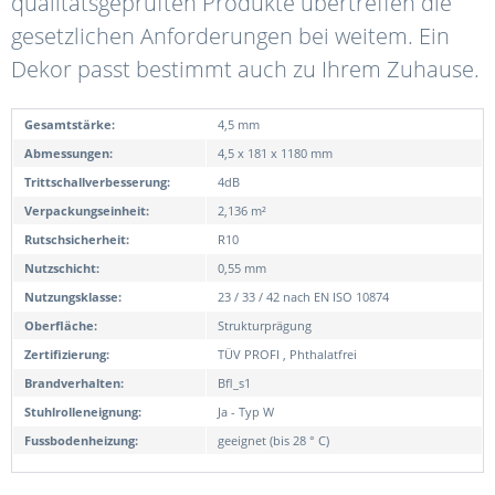
qualitätsgeprüften Produkte übertreffen die
gesetzlichen Anforderungen bei weitem. Ein
Dekor passt bestimmt auch zu Ihrem Zuhause.
Gesamtstärke:
4,5 mm
Abmessungen:
4,5 x 181 x 1180 mm
Trittschallverbesserung:
4dB
Verpackungseinheit:
2,136 m²
Rutschsicherheit:
R10
Nutzschicht:
0,55 mm
Nutzungsklasse:
23 / 33 / 42 nach EN ISO 10874
Oberfläche:
Strukturprägung
Zertifizierung:
TÜV PROFI , Phthalatfrei
Brandverhalten:
Bfl_s1
Stuhlrolleneignung:
Ja - Typ W
Fussbodenheizung:
geeignet (bis 28 ° C)