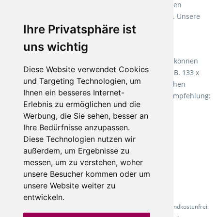
Weichmacher und Lösungsmittel. Mit allen verfügbaren
Verlegearten ist er für jegliche Bauvorhaben attraktiv. Unsere
Ihre Privatsphäre ist
Empfehlung:
Wineo 1000 Multi Layer XXL
.
uns wichtig
Teppiche für ein angenehmes Laufgefühl
Fletco Teppichböden
machen es schon lange vor. Sie können
Diese Website verwendet Cookies
Teppich in Ihrem gewünschten Sondermaß kaufen, z.B. 133 x
und Targeting Technologien, um
60cm. Vor allem in Schlafzimmern aufgrund der weichen
Ihnen ein besseres Internet-
Oberfläche ein sehr beliebter Zusatzboden. Unsere Empfehlung:
Erlebnis zu ermöglichen und die
Fletco Fluffy und Fletco Hermelin
Werbung, die Sie sehen, besser an
Ihre Bedürfnisse anzupassen.
Diese Technologien nutzen wir
außerdem, um Ergebnisse zu
messen, um zu verstehen, woher
unsere Besucher kommen oder um
unsere Website weiter zu
entwickeln.
* Alle Preise inkl. gesetzl. Mehrwertsteuer - Alle Artikel versandkostenfrei