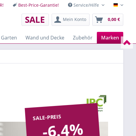
R!
Best-Price-Garantie!
Service/Hilfe
Deutsch
SALE
Mein Konto
0,00 €
 Garten
Wand und Decke
Zubehör
Marken
SALE-PREIS
-6.4%