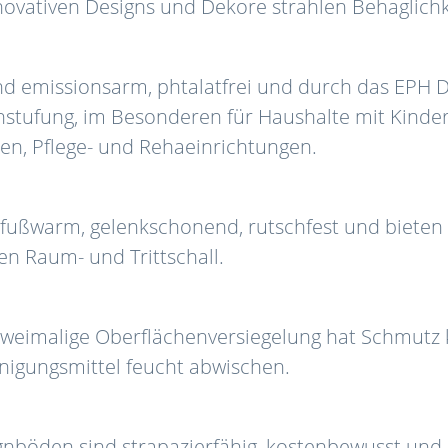
novativen Designs und Dekore strahlen Behaglichk
nd emissionsarm, phtalatfrei und durch das EPH D
instufung, im Besonderen für Haushalte mit Kinde
en, Pflege- und Rehaeinrichtungen.
fußwarm, gelenkschonend, rutschfest und bieten 
n Raum- und Trittschall.
 zweimalige Oberflächenversiegelung hat Schmutz
igungsmittel feucht abwischen.
gnböden sind strapazierfähig, kostenbewusst un