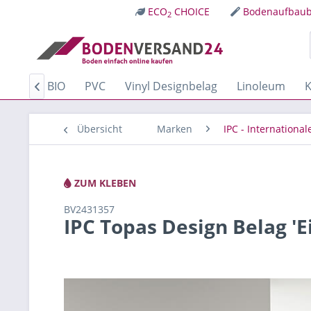
ECO
CHOICE
Bodenaufbaub
2
Kork
BIO
PVC
Vinyl Designbelag
Linoleum
K

Übersicht
Marken
IPC - Internationa
ZUM KLEBEN
BV2431357
IPC Topas Design Belag 'E