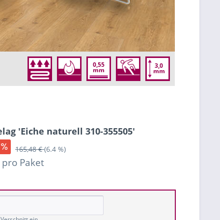
0,55
3,0
mm
mm
lag 'Eiche naturell 310-355505'
165,48 €
(6.4 %)
 pro Paket
Verschnitt ein.