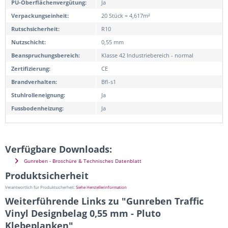
PU-Oberflächenvergütung:
Ja
Verpackungseinheit:
20 Stück = 4,617m²
Rutschsicherheit:
R10
Nutzschicht:
0,55 mm
Beanspruchungsbereich:
Klasse 42 Industriebereich - normal
Zertifizierung:
CE
Brandverhalten:
Bfl-s1
Stuhlrolleneignung:
Ja
Fussbodenheizung:
Ja
Verfügbare Downloads:
Gunreben - Broschüre & Technisches Datenblatt
Produktsicherheit
Verantwortlich für Produktsicherheit:
Siehe Herstellerinformation
Weiterführende Links zu "Gunreben Traffic
Vinyl Designbelag 0,55 mm - Pluto
Klebeplanken"