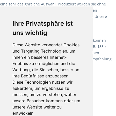
eine sehr designreiche Auswahl. Produziert werden sie ohne
Weichmacher und Lösungsmittel. Mit allen verfügbaren
Verlegearten ist er für jegliche Bauvorhaben attraktiv. Unsere
Ihre Privatsphäre ist
Empfehlung:
Wineo 1000 Multi Layer XXL
.
uns wichtig
Teppiche für ein angenehmes Laufgefühl
Fletco Teppichböden
machen es schon lange vor. Sie können
Diese Website verwendet Cookies
Teppich in Ihrem gewünschten Sondermaß kaufen, z.B. 133 x
und Targeting Technologien, um
60cm. Vor allem in Schlafzimmern aufgrund der weichen
Ihnen ein besseres Internet-
Oberfläche ein sehr beliebter Zusatzboden. Unsere Empfehlung:
Erlebnis zu ermöglichen und die
Fletco Fluffy und Fletco Hermelin
Werbung, die Sie sehen, besser an
Ihre Bedürfnisse anzupassen.
Diese Technologien nutzen wir
außerdem, um Ergebnisse zu
messen, um zu verstehen, woher
unsere Besucher kommen oder um
unsere Website weiter zu
entwickeln.