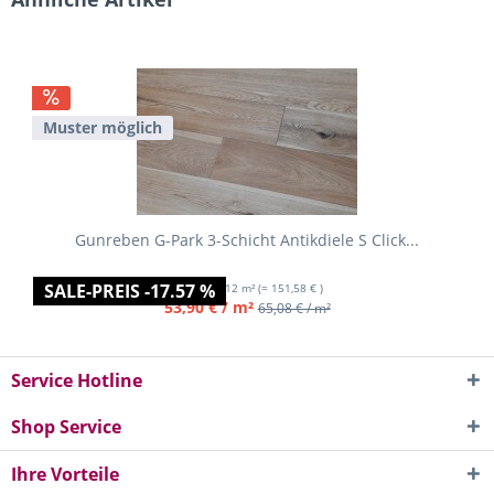
Muster möglich
Gunreben G-Park 3-Schicht Antikdiele S Click...
SALE-PREIS -17.57 %
Inhalt
2.812 m²
(= 151,58 € )
53,90 € / m²
65,08 € / m²
Service Hotline
Shop Service
Ihre Vorteile