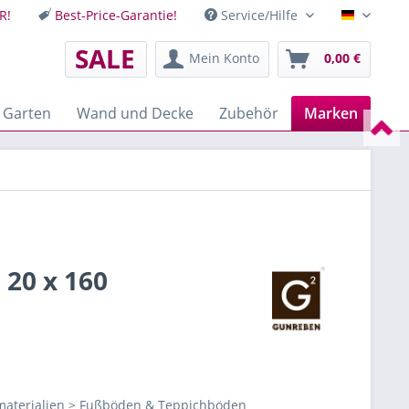
R!
Best-Price-Garantie!
Service/Hilfe
Deutsch
SALE
Mein Konto
0,00 €
 Garten
Wand und Decke
Zubehör
Marken
20 x 160
aterialien > Fußböden & Teppichböden