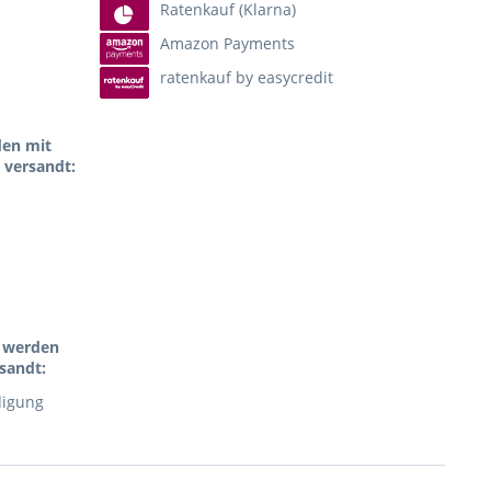
Ratenkauf (Klarna)
Amazon Payments
ratenkauf by easycredit
den mit
 versandt:
l werden
sandt:
digung