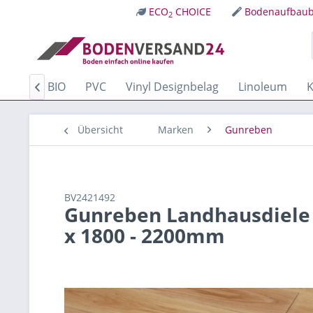
ECO
CHOICE
Bodenaufbaub
2
Kork
BIO
PVC
Vinyl Designbelag
Linoleum
K

Übersicht
Marken
Gunreben
BV2421492
Gunreben Landhausdiele 
x 1800 - 2200mm