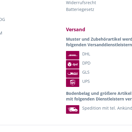
Widerrufsrecht
Batteriegesetz
OG
Versand
M
Muster und Zubehörartikel wer
folgenden Versanddienstleistern
DHL
DPD
GLS
UPS
Bodenbelag und größere Artike
mit folgenden Dienstleistern ver
Spedition mit tel. Ankün