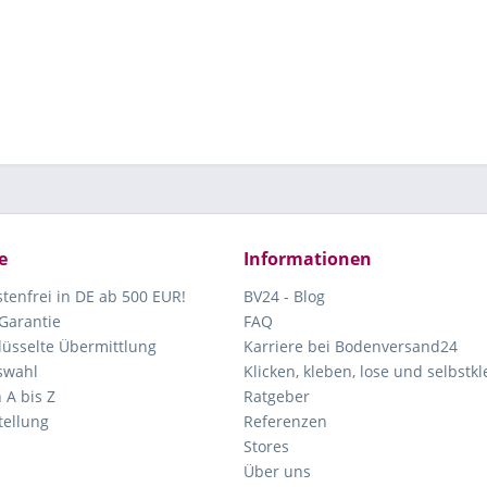
e
Informationen
tenfrei in DE ab 500 EUR!
BV24 - Blog
Garantie
FAQ
lüsselte Übermittlung
Karriere bei Bodenversand24
swahl
Klicken, kleben, lose und selbstk
 A bis Z
Ratgeber
ellung
Referenzen
Stores
Über uns