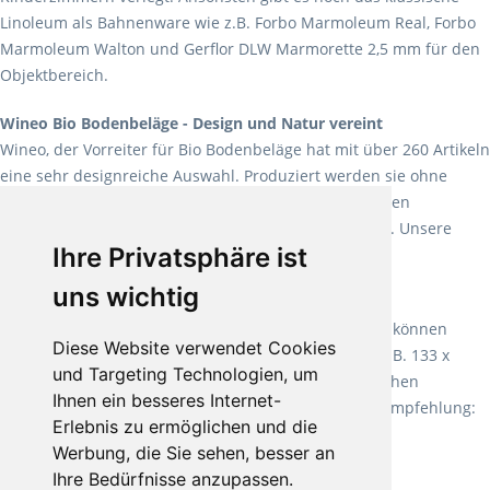
Linoleum als Bahnenware wie z.B. Forbo Marmoleum Real, Forbo
Marmoleum Walton und Gerflor DLW Marmorette 2,5 mm für den
Objektbereich.
Wineo Bio Bodenbeläge - Design und Natur vereint
Wineo, der Vorreiter für Bio Bodenbeläge hat mit über 260 Artikeln
eine sehr designreiche Auswahl. Produziert werden sie ohne
Weichmacher und Lösungsmittel. Mit allen verfügbaren
Verlegearten ist er für jegliche Bauvorhaben attraktiv. Unsere
Ihre Privatsphäre ist
Empfehlung:
Wineo 1000 Multi Layer XXL
.
uns wichtig
Teppiche für ein angenehmes Laufgefühl
Fletco Teppichböden
machen es schon lange vor. Sie können
Diese Website verwendet Cookies
Teppich in Ihrem gewünschten Sondermaß kaufen, z.B. 133 x
und Targeting Technologien, um
60cm. Vor allem in Schlafzimmern aufgrund der weichen
Ihnen ein besseres Internet-
Oberfläche ein sehr beliebter Zusatzboden. Unsere Empfehlung:
Erlebnis zu ermöglichen und die
Fletco Fluffy und Fletco Hermelin
Werbung, die Sie sehen, besser an
Ihre Bedürfnisse anzupassen.