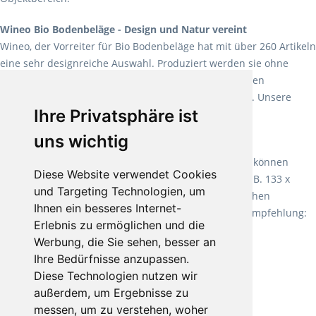
Wineo Bio Bodenbeläge - Design und Natur vereint
Wineo, der Vorreiter für Bio Bodenbeläge hat mit über 260 Artikeln
eine sehr designreiche Auswahl. Produziert werden sie ohne
Weichmacher und Lösungsmittel. Mit allen verfügbaren
Verlegearten ist er für jegliche Bauvorhaben attraktiv. Unsere
Ihre Privatsphäre ist
Empfehlung:
Wineo 1000 Multi Layer XXL
.
uns wichtig
Teppiche für ein angenehmes Laufgefühl
Fletco Teppichböden
machen es schon lange vor. Sie können
Diese Website verwendet Cookies
Teppich in Ihrem gewünschten Sondermaß kaufen, z.B. 133 x
und Targeting Technologien, um
60cm. Vor allem in Schlafzimmern aufgrund der weichen
Ihnen ein besseres Internet-
Oberfläche ein sehr beliebter Zusatzboden. Unsere Empfehlung:
Erlebnis zu ermöglichen und die
Fletco Fluffy und Fletco Hermelin
Werbung, die Sie sehen, besser an
Ihre Bedürfnisse anzupassen.
Diese Technologien nutzen wir
außerdem, um Ergebnisse zu
messen, um zu verstehen, woher