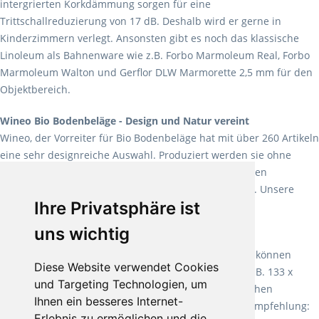
intergrierten Korkdämmung sorgen für eine
Trittschallreduzierung von 17 dB. Deshalb wird er gerne in
Kinderzimmern verlegt. Ansonsten gibt es noch das klassische
Linoleum als Bahnenware wie z.B. Forbo Marmoleum Real, Forbo
Marmoleum Walton und Gerflor DLW Marmorette 2,5 mm für den
Objektbereich.
Wineo Bio Bodenbeläge - Design und Natur vereint
Wineo, der Vorreiter für Bio Bodenbeläge hat mit über 260 Artikeln
eine sehr designreiche Auswahl. Produziert werden sie ohne
Weichmacher und Lösungsmittel. Mit allen verfügbaren
Verlegearten ist er für jegliche Bauvorhaben attraktiv. Unsere
Ihre Privatsphäre ist
Empfehlung:
Wineo 1000 Multi Layer XXL
.
uns wichtig
Teppiche für ein angenehmes Laufgefühl
Fletco Teppichböden
machen es schon lange vor. Sie können
Diese Website verwendet Cookies
Teppich in Ihrem gewünschten Sondermaß kaufen, z.B. 133 x
und Targeting Technologien, um
60cm. Vor allem in Schlafzimmern aufgrund der weichen
Ihnen ein besseres Internet-
Oberfläche ein sehr beliebter Zusatzboden. Unsere Empfehlung:
Erlebnis zu ermöglichen und die