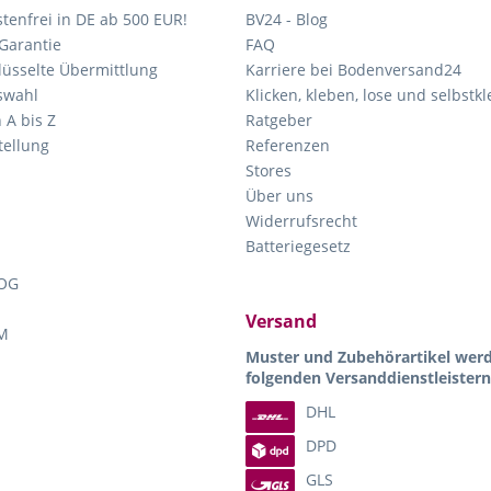
tenfrei in DE ab 500 EUR!
BV24 - Blog
Garantie
FAQ
lüsselte Übermittlung
Karriere bei Bodenversand24
swahl
Klicken, kleben, lose und selbstk
 A bis Z
Ratgeber
ellung
Referenzen
Stores
Über uns
Widerrufsrecht
Batteriegesetz
OG
Versand
M
Muster und Zubehörartikel wer
folgenden Versanddienstleistern
DHL
DPD
GLS