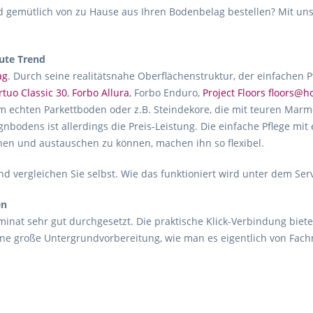
gemütlich von zu Hause aus Ihren Bodenbelag bestellen? Mit uns
ute Trend
ag
. Durch seine realitätsnahe Oberflächenstruktur, der einfachen 
rtuo Classic 30
,
Forbo Allura
, Forbo Enduro,
Project Floors floors@
m echten Parkettboden oder z.B. Steindekore, die mit teuren Marmo
gnbodens ist allerdings die Preis-Leistung. Die einfache Pflege mit
hen und austauschen zu können, machen ihn so flexibel.
d vergleichen Sie selbst. Wie das funktioniert wird unter dem Ser
en
inat sehr gut durchgesetzt. Die praktische Klick-Verbindung biete
ne große Untergrundvorbereitung, wie man es eigentlich von Fac