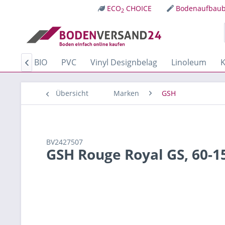
ECO
CHOICE
Bodenaufbaub
2
Kork
BIO
PVC
Vinyl Designbelag
Linoleum
K

Übersicht
Marken
GSH
BV2427507
GSH Rouge Royal GS, 60-