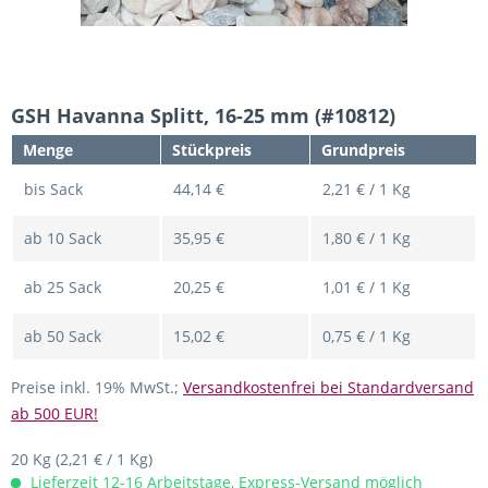
GSH Havanna Splitt, 16-25 mm (#10812)
Menge
Stückpreis
Grundpreis
bis
Sack
44,14 €
2,21 € / 1 Kg
ab
10
Sack
35,95 €
1,80 € / 1 Kg
ab
25
Sack
20,25 €
1,01 € / 1 Kg
ab
50
Sack
15,02 €
0,75 € / 1 Kg
Preise inkl. 19% MwSt.;
Versandkostenfrei bei Standardversand
ab 500 EUR!
20 Kg
(2,21 € / 1 Kg)
Lieferzeit 12-16 Arbeitstage, Express-Versand möglich