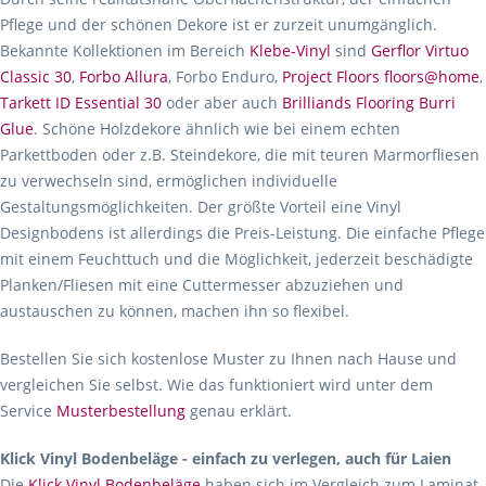
Pflege und der schönen Dekore ist er zurzeit unumgänglich.
Bekannte Kollektionen im Bereich
Klebe-Vinyl
sind
Gerflor Virtuo
Classic 30
,
Forbo Allura
, Forbo Enduro,
Project Floors floors@home
,
Tarkett ID Essential 30
oder aber auch
Brilliands Flooring Burri
Glue
. Schöne Holzdekore ähnlich wie bei einem echten
Parkettboden oder z.B. Steindekore, die mit teuren Marmorfliesen
zu verwechseln sind, ermöglichen individuelle
Gestaltungsmöglichkeiten. Der größte Vorteil eine Vinyl
Designbodens ist allerdings die Preis-Leistung. Die einfache Pflege
mit einem Feuchttuch und die Möglichkeit, jederzeit beschädigte
Planken/Fliesen mit eine Cuttermesser abzuziehen und
austauschen zu können, machen ihn so flexibel.
Bestellen Sie sich kostenlose Muster zu Ihnen nach Hause und
vergleichen Sie selbst. Wie das funktioniert wird unter dem
Service
Musterbestellung
genau erklärt.
Klick Vinyl Bodenbeläge - einfach zu verlegen, auch für Laien
Die
Klick Vinyl Bodenbeläge
haben sich im Vergleich zum Laminat