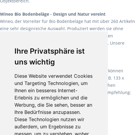
Objektbereich.
Wineo Bio Bodenbeläge - Design und Natur vereint
Wineo, der Vorreiter für Bio Bodenbeläge hat mit über 260 Artikeln
eine sehr designreiche Auswahl. Produziert werden sie ohne
Weichmacher und Lösungsmittel. Mit allen verfügbaren
Verlegearten ist er für jegliche Bauvorhaben attraktiv. Unsere
Ihre Privatsphäre ist
Empfehlung:
Wineo 1000 Multi Layer XXL
.
uns wichtig
Teppiche für ein angenehmes Laufgefühl
Fletco Teppichböden
machen es schon lange vor. Sie können
Diese Website verwendet Cookies
Teppich in Ihrem gewünschten Sondermaß kaufen, z.B. 133 x
und Targeting Technologien, um
60cm. Vor allem in Schlafzimmern aufgrund der weichen
Ihnen ein besseres Internet-
Oberfläche ein sehr beliebter Zusatzboden. Unsere Empfehlung:
Erlebnis zu ermöglichen und die
Fletco Fluffy und Fletco Hermelin
Werbung, die Sie sehen, besser an
Ihre Bedürfnisse anzupassen.
Diese Technologien nutzen wir
außerdem, um Ergebnisse zu
messen, um zu verstehen, woher