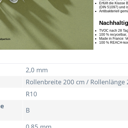
Erfüllt die Klass
(DIN 51097) und is
Antibakteriell ge
Nachhaltig
TVOC nach 28 Tage
100 % recycelbar,
Made in France: V
100 % REACH-konfo
2,0 mm
Rollenbreite 200 cm / Rollenlänge
R10
te
B
0,85 mm