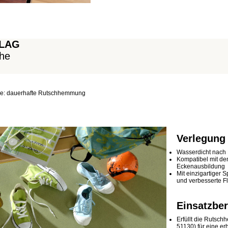
BELAG
che
icke: dauerhafte Rutschhemmung
Verlegung
Wasserdicht nach 
Kompatibel mit d
Eckenausbildung
Mit einzigartiger
und verbesserte F
Einsatzber
Erfüllt die Ruts
51130) für eine erh