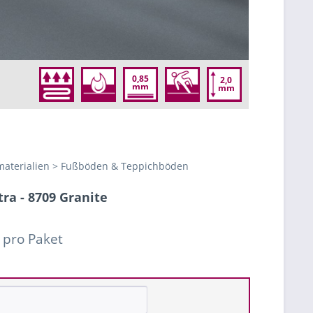
0,85
2,0
mm
mm
aterialien > Fußböden & Teppichböden
tra - 8709 Granite
 pro Paket