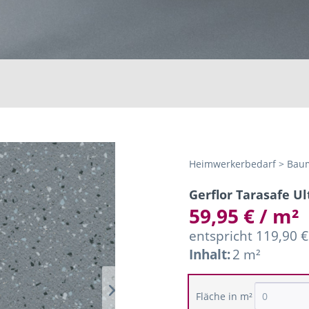
Heimwerkerbedarf > Baum
Gerflor Tarasafe Ul
59,95 € / m²
entspricht 119,90 €
Inhalt:
2 m²
Fläche in m²