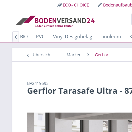
ECO
CHOICE
Bodenaufbaub
2
Kork
BIO
PVC
Vinyl Designbelag
Linoleum
K

Übersicht
Marken
Gerflor
BV2419593
Gerflor Tarasafe Ultra - 