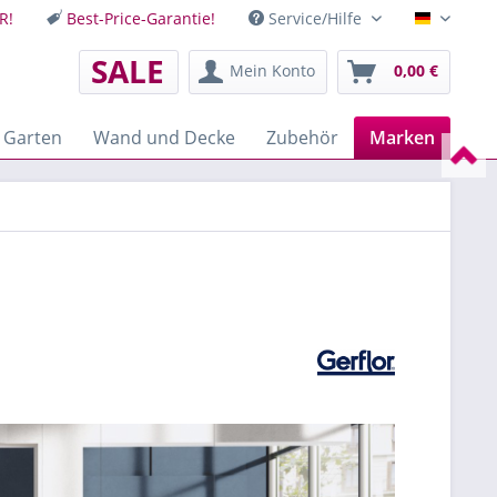
R!
Best-Price-Garantie!
Service/Hilfe
Deutsch
SALE
Mein Konto
0,00 €
 Garten
Wand und Decke
Zubehör
Marken