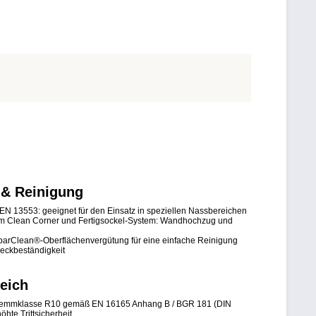
 & Reinigung
EN 13553: geeignet für den Einsatz in speziellen Nassbereichen
em Clean Corner und Fertigsockel-System: Wandhochzug und
 SparClean®-Oberflächenvergütung für eine einfache Reinigung
leckbeständigkeit
eich
chhemmklasse R10 gemäß EN 16165 Anhang B / BGR 181 (DIN
öhte Trittsicherheit