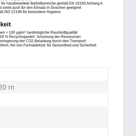
e B für nassbelastete Barfußbereiche gemäß EN 16165 Anhang A
t somit auch für den Einsatz in Duschen geeignet
mäß ISO 22196 für besondere Hygiene
keit
n < 100 µg/m³: bestmögliche Raumluftqualität
 29 % Recyclinganteil: Schonung der Ressourcen
erringerung der CO2-Belastung durch den Transport
rm, frei von Formaldehyd: für Gesundheit und Sicherheit
 20 m