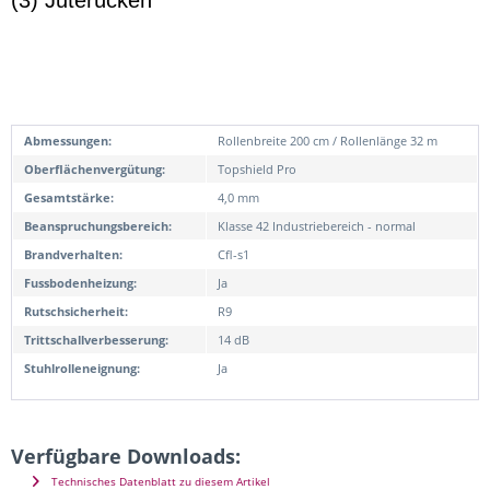
Abmessungen:
Rollenbreite 200 cm / Rollenlänge 32 m
Oberflächenvergütung:
Topshield Pro
Gesamtstärke:
4,0 mm
Beanspruchungsbereich:
Klasse 42 Industriebereich - normal
Brandverhalten:
Cfl-s1
Fussbodenheizung:
Ja
Rutschsicherheit:
R9
Trittschallverbesserung:
14 dB
Stuhlrolleneignung:
Ja
Verfügbare Downloads:
Technisches Datenblatt zu diesem Artikel