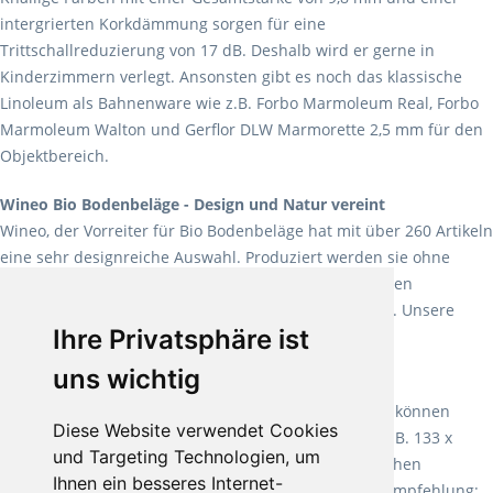
intergrierten Korkdämmung sorgen für eine
Trittschallreduzierung von 17 dB. Deshalb wird er gerne in
Kinderzimmern verlegt. Ansonsten gibt es noch das klassische
Linoleum als Bahnenware wie z.B. Forbo Marmoleum Real, Forbo
Marmoleum Walton und Gerflor DLW Marmorette 2,5 mm für den
Objektbereich.
Wineo Bio Bodenbeläge - Design und Natur vereint
Wineo, der Vorreiter für Bio Bodenbeläge hat mit über 260 Artikeln
eine sehr designreiche Auswahl. Produziert werden sie ohne
Weichmacher und Lösungsmittel. Mit allen verfügbaren
Verlegearten ist er für jegliche Bauvorhaben attraktiv. Unsere
Ihre Privatsphäre ist
Empfehlung:
Wineo 1000 Multi Layer XXL
.
uns wichtig
Teppiche für ein angenehmes Laufgefühl
Fletco Teppichböden
machen es schon lange vor. Sie können
Diese Website verwendet Cookies
Teppich in Ihrem gewünschten Sondermaß kaufen, z.B. 133 x
und Targeting Technologien, um
60cm. Vor allem in Schlafzimmern aufgrund der weichen
Ihnen ein besseres Internet-
Oberfläche ein sehr beliebter Zusatzboden. Unsere Empfehlung: