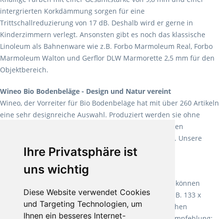
intergrierten Korkdämmung sorgen für eine
Trittschallreduzierung von 17 dB. Deshalb wird er gerne in
Kinderzimmern verlegt. Ansonsten gibt es noch das klassische
Linoleum als Bahnenware wie z.B. Forbo Marmoleum Real, Forbo
Marmoleum Walton und Gerflor DLW Marmorette 2,5 mm für den
Objektbereich.
Wineo Bio Bodenbeläge - Design und Natur vereint
Wineo, der Vorreiter für Bio Bodenbeläge hat mit über 260 Artikeln
eine sehr designreiche Auswahl. Produziert werden sie ohne
Weichmacher und Lösungsmittel. Mit allen verfügbaren
Verlegearten ist er für jegliche Bauvorhaben attraktiv. Unsere
Ihre Privatsphäre ist
Empfehlung:
Wineo 1000 Multi Layer XXL
.
uns wichtig
Teppiche für ein angenehmes Laufgefühl
Fletco Teppichböden
machen es schon lange vor. Sie können
Diese Website verwendet Cookies
Teppich in Ihrem gewünschten Sondermaß kaufen, z.B. 133 x
und Targeting Technologien, um
60cm. Vor allem in Schlafzimmern aufgrund der weichen
Ihnen ein besseres Internet-
Oberfläche ein sehr beliebter Zusatzboden. Unsere Empfehlung: