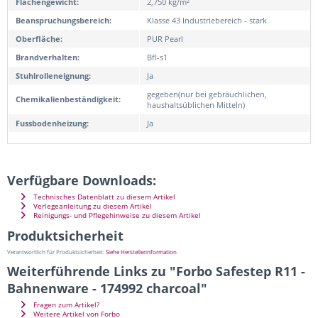
Flächengewicht:
2,750 kg/m²
Beanspruchungsbereich:
Klasse 43 Industriebereich - stark
Oberfläche:
PUR Pearl
Brandverhalten:
Bfl-s1
Stuhlrolleneignung:
Ja
gegeben(nur bei gebräuchlichen,
Chemikalienbeständigkeit:
haushaltsüblichen Mitteln)
Fussbodenheizung:
Ja
Verfügbare Downloads:
Technisches Datenblatt zu diesem Artikel
Verlegeanleitung zu diesem Artikel
Reinigungs- und Pflegehinweise zu diesem Artikel
Produktsicherheit
Verantwortlich für Produktsicherheit:
Siehe Herstellerinformation
Weiterführende Links zu "Forbo Safestep R11 -
Bahnenware - 174992 charcoal"
Fragen zum Artikel?
Weitere Artikel von Forbo