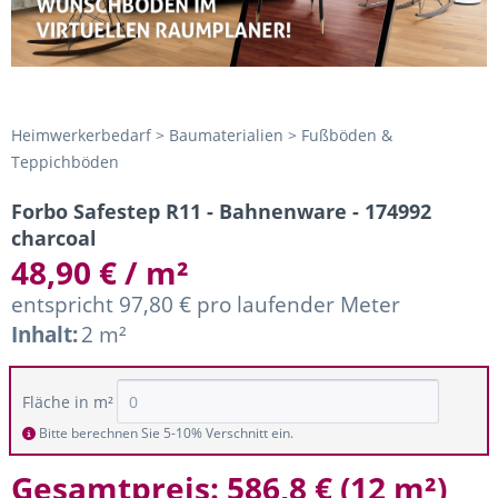
Heimwerkerbedarf > Baumaterialien > Fußböden &
Teppichböden
Forbo Safestep R11 - Bahnenware - 174992
charcoal
48,90 € / m²
entspricht 97,80 € pro laufender Meter
Inhalt:
2 m²
Fläche in m²
Bitte berechnen Sie 5-10% Verschnitt ein.
Gesamtpreis:
586,8 €
(
12 m²
)