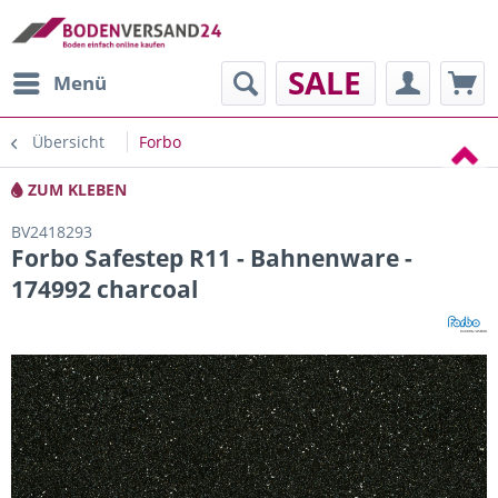
SALE
Menü
Übersicht
Forbo
ZUM KLEBEN
BV2418293
Forbo Safestep R11 - Bahnenware -
174992 charcoal