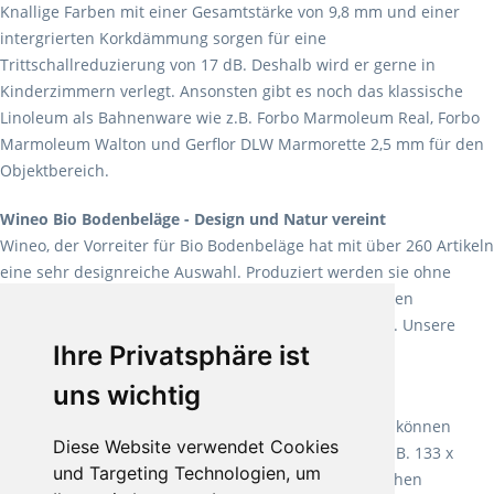
Knallige Farben mit einer Gesamtstärke von 9,8 mm und einer
intergrierten Korkdämmung sorgen für eine
Trittschallreduzierung von 17 dB. Deshalb wird er gerne in
Kinderzimmern verlegt. Ansonsten gibt es noch das klassische
Linoleum als Bahnenware wie z.B. Forbo Marmoleum Real, Forbo
Marmoleum Walton und Gerflor DLW Marmorette 2,5 mm für den
Objektbereich.
Wineo Bio Bodenbeläge - Design und Natur vereint
Wineo, der Vorreiter für Bio Bodenbeläge hat mit über 260 Artikeln
eine sehr designreiche Auswahl. Produziert werden sie ohne
Weichmacher und Lösungsmittel. Mit allen verfügbaren
Verlegearten ist er für jegliche Bauvorhaben attraktiv. Unsere
Ihre Privatsphäre ist
Empfehlung:
Wineo 1000 Multi Layer XXL
.
uns wichtig
Teppiche für ein angenehmes Laufgefühl
Fletco Teppichböden
machen es schon lange vor. Sie können
Diese Website verwendet Cookies
Teppich in Ihrem gewünschten Sondermaß kaufen, z.B. 133 x
und Targeting Technologien, um
60cm. Vor allem in Schlafzimmern aufgrund der weichen