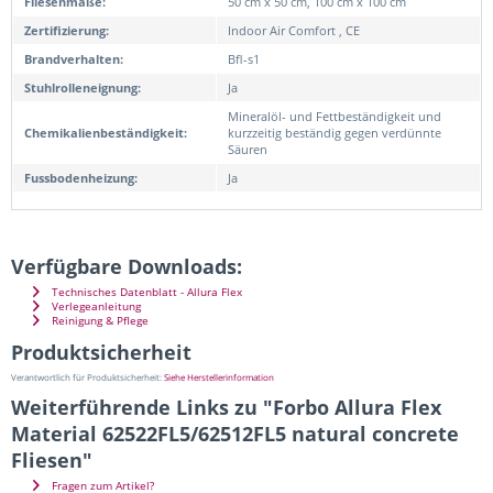
Fliesenmaße:
50 cm x 50 cm, 100 cm x 100 cm
Zertifizierung:
Indoor Air Comfort , CE
Brandverhalten:
Bfl-s1
Stuhlrolleneignung:
Ja
Mineralöl- und Fettbeständigkeit und
Chemikalienbeständigkeit:
kurzzeitig beständig gegen verdünnte
Säuren
Fussbodenheizung:
Ja
Verfügbare Downloads:
Technisches Datenblatt - Allura Flex
Verlegeanleitung
Reinigung & Pflege
Produktsicherheit
Verantwortlich für Produktsicherheit:
Siehe Herstellerinformation
Weiterführende Links zu "Forbo Allura Flex
Material 62522FL5/62512FL5 natural concrete
Fliesen"
Fragen zum Artikel?