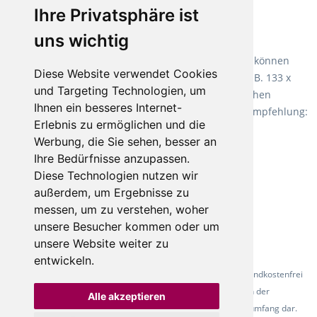
Ihre Privatsphäre ist
Empfehlung:
Wineo 1000 Multi Layer XXL
.
uns wichtig
Teppiche für ein angenehmes Laufgefühl
Fletco Teppichböden
machen es schon lange vor. Sie können
Diese Website verwendet Cookies
Teppich in Ihrem gewünschten Sondermaß kaufen, z.B. 133 x
und Targeting Technologien, um
60cm. Vor allem in Schlafzimmern aufgrund der weichen
Ihnen ein besseres Internet-
Oberfläche ein sehr beliebter Zusatzboden. Unsere Empfehlung:
Erlebnis zu ermöglichen und die
Fletco Fluffy und Fletco Hermelin
Werbung, die Sie sehen, besser an
Ihre Bedürfnisse anzupassen.
Diese Technologien nutzen wir
außerdem, um Ergebnisse zu
messen, um zu verstehen, woher
unsere Besucher kommen oder um
unsere Website weiter zu
entwickeln.
* Alle Preise inkl. gesetzl. Mehrwertsteuer - Alle Artikel versandkostenfrei
ab 500 Euro in Deutschland! Die Abbildungen dienen der
Alle akzeptieren
Produktpräsentation und stellen nicht zwingend den Lieferumfang dar.