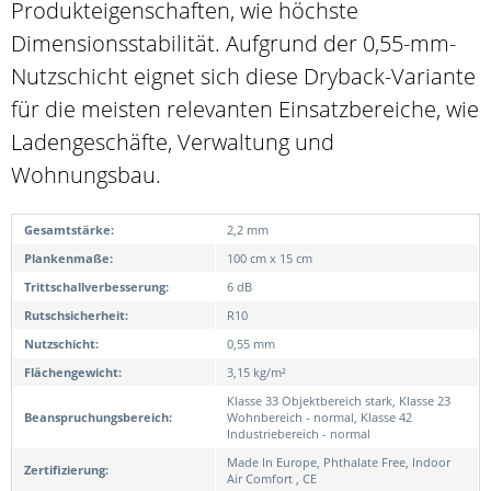
Produkteigenschaften, wie höchste
Dimensionsstabilität. Aufgrund der 0,55-mm-
Nutzschicht eignet sich diese Dryback-Variante
für die meisten relevanten Einsatzbereiche, wie
Ladengeschäfte, Verwaltung und
Wohnungsbau.
Gesamtstärke:
2,2 mm
Plankenmaße:
100 cm x 15 cm
Trittschallverbesserung:
6 dB
Rutschsicherheit:
R10
Nutzschicht:
0,55 mm
Flächengewicht:
3,15 kg/m²
Klasse 33 Objektbereich stark, Klasse 23
Beanspruchungsbereich:
Wohnbereich - normal, Klasse 42
Industriebereich - normal
Made In Europe, Phthalate Free, Indoor
Zertifizierung:
Air Comfort , CE