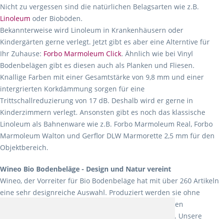
Nicht zu vergessen sind die natürlichen Belagsarten wie z.B.
Linoleum
oder Bioböden.
Bekannterweise wird Linoleum in Krankenhäusern oder
Kindergärten gerne verlegt. Jetzt gibt es aber eine Alterntive für
Ihr Zuhause:
Forbo Marmoleum Click
. Ähnlich wie bei Vinyl
Bodenbelägen gibt es diesen auch als Planken und Fliesen.
Knallige Farben mit einer Gesamtstärke von 9,8 mm und einer
intergrierten Korkdämmung sorgen für eine
Trittschallreduzierung von 17 dB. Deshalb wird er gerne in
Kinderzimmern verlegt. Ansonsten gibt es noch das klassische
Linoleum als Bahnenware wie z.B. Forbo Marmoleum Real, Forbo
Marmoleum Walton und Gerflor DLW Marmorette 2,5 mm für den
Objektbereich.
Wineo Bio Bodenbeläge - Design und Natur vereint
Wineo, der Vorreiter für Bio Bodenbeläge hat mit über 260 Artikeln
eine sehr designreiche Auswahl. Produziert werden sie ohne
Weichmacher und Lösungsmittel. Mit allen verfügbaren
Verlegearten ist er für jegliche Bauvorhaben attraktiv. Unsere