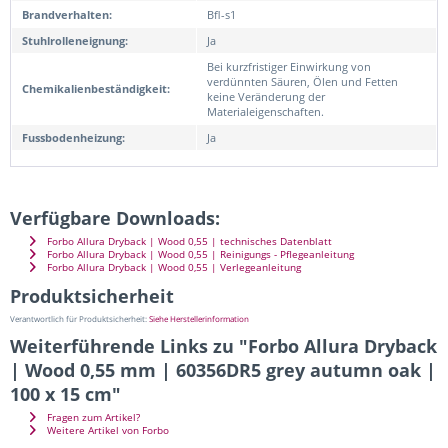
Brandverhalten:
Bfl-s1
Stuhlrolleneignung:
Ja
Bei kurzfristiger Einwirkung von
verdünnten Säuren, Ölen und Fetten
Chemikalienbeständigkeit:
keine Veränderung der
Materialeigenschaften.
Fussbodenheizung:
Ja
Verfügbare Downloads:
Forbo Allura Dryback | Wood 0,55 | technisches Datenblatt
Forbo Allura Dryback | Wood 0,55 | Reinigungs - Pflegeanleitung
Forbo Allura Dryback | Wood 0,55 | Verlegeanleitung
Produktsicherheit
Verantwortlich für Produktsicherheit:
Siehe Herstellerinformation
Weiterführende Links zu "Forbo Allura Dryback
| Wood 0,55 mm | 60356DR5 grey autumn oak |
100 x 15 cm"
Fragen zum Artikel?
Weitere Artikel von Forbo