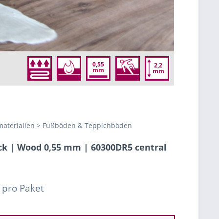
0,55
2,2
mm
mm
aterialien > Fußböden & Teppichböden
ck | Wood 0,55 mm | 60300DR5 central
 pro Paket