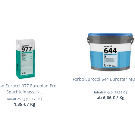
Varianten
Forbo Eurocol 644 Eurostar Mul
bo Eurocol 977 Europlan Pro
Spachtelmasse -...
Inhalt
6 Kg
(= 39,95 € )
ab 6,66 € / Kg
Inhalt
25 Kg
(= 33,75 € )
1,35 € / Kg