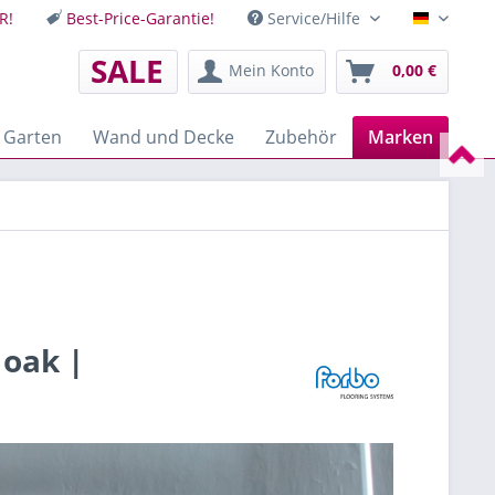
R!
Best-Price-Garantie!
Service/Hilfe
Deutsch
SALE
Mein Konto
0,00 €
 Garten
Wand und Decke
Zubehör
Marken
 oak |