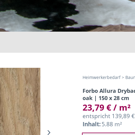
Heimwerkerbedarf > Baum
Forbo Allura Dryba
oak | 150 x 28 cm
23,79 € / m²
entspricht 139,89 €
Inhalt:
5.88 m²