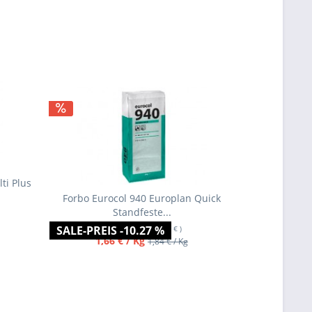
ti Plus
Forbo Eurocol 940 Europlan Quick
Standfeste...
SALE-PREIS -10.27 %
Inhalt
25 Kg
(= 41,50 € )
1,66 € / Kg
1,84 € / Kg