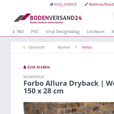
ECO
CHOICE
Bodenaufbaub
2
Kork
BIO
PVC
Vinyl Designbelag
Linoleum
K

Übersicht
Marken
Forbo
ZUM KLEBEN
BV24003024
Forbo Allura Dryback | W
150 x 28 cm