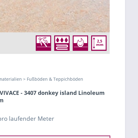
2,5
mm
aterialien > Fußböden & Teppichböden
IVACE - 3407 donkey island Linoleum
mm
 pro laufender Meter