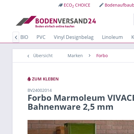
ECO
CHOICE
Bodenaufbaub
2
Kork
BIO
PVC
Vinyl Designbelag
Linoleum
K

Übersicht
Marken
Forbo
ZUM KLEBEN
BV24002014
Forbo Marmoleum VIVACE 
Bahnenware 2,5 mm