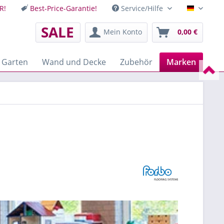
R!
Best-Price-Garantie!
Service/Hilfe
Deutsch
SALE
Mein Konto
0,00 €
 Garten
Wand und Decke
Zubehör
Marken