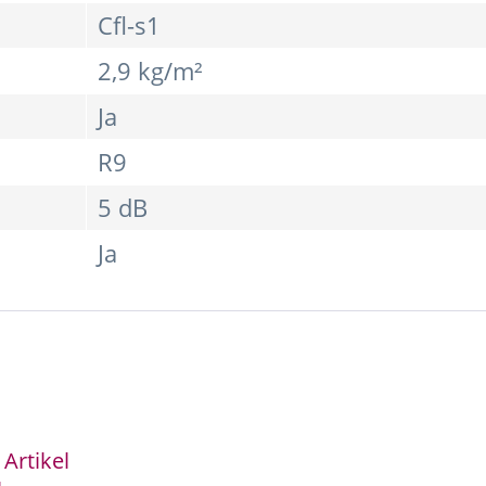
Cfl-s1
2,9 kg/m²
Ja
R9
5 dB
Ja
Artikel