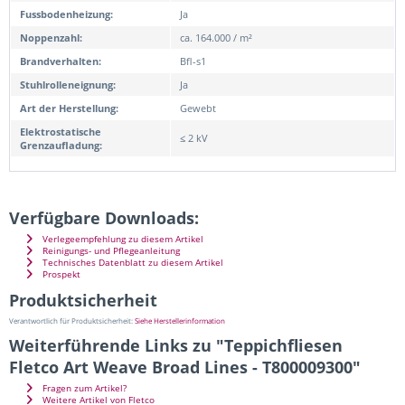
Fussbodenheizung:
Ja
Noppenzahl:
ca. 164.000 / m²
Brandverhalten:
Bfl-s1
Stuhlrolleneignung:
Ja
Art der Herstellung:
Gewebt
Elektrostatische
≤ 2 kV
Grenzaufladung:
Verfügbare Downloads:
Verlegeempfehlung zu diesem Artikel
Reinigungs- und Pflegeanleitung
Technisches Datenblatt zu diesem Artikel
Prospekt
Produktsicherheit
Verantwortlich für Produktsicherheit:
Siehe Herstellerinformation
Weiterführende Links zu "Teppichfliesen
Fletco Art Weave Broad Lines - T800009300"
Fragen zum Artikel?
Weitere Artikel von Fletco