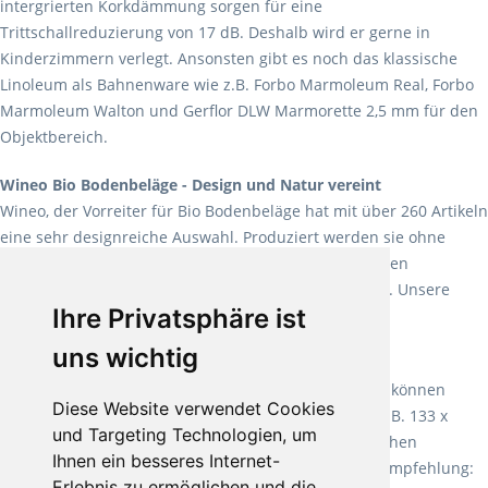
intergrierten Korkdämmung sorgen für eine
Trittschallreduzierung von 17 dB. Deshalb wird er gerne in
Kinderzimmern verlegt. Ansonsten gibt es noch das klassische
Linoleum als Bahnenware wie z.B. Forbo Marmoleum Real, Forbo
Marmoleum Walton und Gerflor DLW Marmorette 2,5 mm für den
Objektbereich.
Wineo Bio Bodenbeläge - Design und Natur vereint
Wineo, der Vorreiter für Bio Bodenbeläge hat mit über 260 Artikeln
eine sehr designreiche Auswahl. Produziert werden sie ohne
Weichmacher und Lösungsmittel. Mit allen verfügbaren
Verlegearten ist er für jegliche Bauvorhaben attraktiv. Unsere
Ihre Privatsphäre ist
Empfehlung:
Wineo 1000 Multi Layer XXL
.
uns wichtig
Teppiche für ein angenehmes Laufgefühl
Fletco Teppichböden
machen es schon lange vor. Sie können
Diese Website verwendet Cookies
Teppich in Ihrem gewünschten Sondermaß kaufen, z.B. 133 x
und Targeting Technologien, um
60cm. Vor allem in Schlafzimmern aufgrund der weichen
Ihnen ein besseres Internet-
Oberfläche ein sehr beliebter Zusatzboden. Unsere Empfehlung:
Erlebnis zu ermöglichen und die