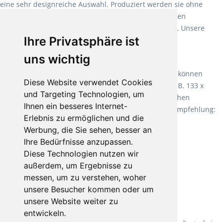
eine sehr designreiche Auswahl. Produziert werden sie ohne
Weichmacher und Lösungsmittel. Mit allen verfügbaren
Verlegearten ist er für jegliche Bauvorhaben attraktiv. Unsere
Ihre Privatsphäre ist
Empfehlung:
Wineo 1000 Multi Layer XXL
.
uns wichtig
Teppiche für ein angenehmes Laufgefühl
Fletco Teppichböden
machen es schon lange vor. Sie können
Diese Website verwendet Cookies
Teppich in Ihrem gewünschten Sondermaß kaufen, z.B. 133 x
und Targeting Technologien, um
60cm. Vor allem in Schlafzimmern aufgrund der weichen
Ihnen ein besseres Internet-
Oberfläche ein sehr beliebter Zusatzboden. Unsere Empfehlung:
Erlebnis zu ermöglichen und die
Fletco Fluffy und Fletco Hermelin
Werbung, die Sie sehen, besser an
Ihre Bedürfnisse anzupassen.
Diese Technologien nutzen wir
außerdem, um Ergebnisse zu
messen, um zu verstehen, woher
unsere Besucher kommen oder um
unsere Website weiter zu
entwickeln.