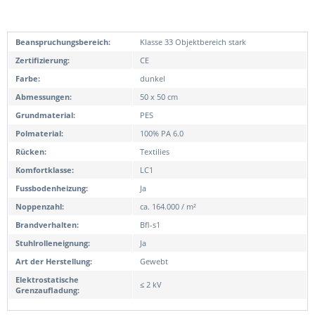
Beanspruchungsbereich:
Klasse 33 Objektbereich stark
Zertifizierung:
CE
Farbe:
dunkel
Abmessungen:
50 x 50 cm
Grundmaterial:
PES
Polmaterial:
100% PA 6.0
Rücken:
Textilies
Komfortklasse:
LC1
Fussbodenheizung:
Ja
Noppenzahl:
ca. 164.000 / m²
Brandverhalten:
Bfl-s1
Stuhlrolleneignung:
Ja
Art der Herstellung:
Gewebt
Elektrostatische
≤ 2 kV
Grenzaufladung: