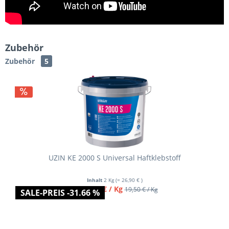
Zubehör
Zubehör
5
Varianten
UZIN KE 2000 S Universal Haftklebstoff
Inhalt
2 Kg
(= 26,90 € )
ab 13,45 € / Kg
19,50 € / Kg
SALE-PREIS -31.66 %