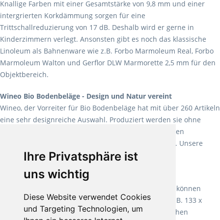
Knallige Farben mit einer Gesamtstärke von 9,8 mm und einer
intergrierten Korkdämmung sorgen für eine
Trittschallreduzierung von 17 dB. Deshalb wird er gerne in
Kinderzimmern verlegt. Ansonsten gibt es noch das klassische
Linoleum als Bahnenware wie z.B. Forbo Marmoleum Real, Forbo
Marmoleum Walton und Gerflor DLW Marmorette 2,5 mm für den
Objektbereich.
Wineo Bio Bodenbeläge - Design und Natur vereint
Wineo, der Vorreiter für Bio Bodenbeläge hat mit über 260 Artikeln
eine sehr designreiche Auswahl. Produziert werden sie ohne
Weichmacher und Lösungsmittel. Mit allen verfügbaren
Verlegearten ist er für jegliche Bauvorhaben attraktiv. Unsere
Ihre Privatsphäre ist
Empfehlung:
Wineo 1000 Multi Layer XXL
.
uns wichtig
Teppiche für ein angenehmes Laufgefühl
Fletco Teppichböden
machen es schon lange vor. Sie können
Diese Website verwendet Cookies
Teppich in Ihrem gewünschten Sondermaß kaufen, z.B. 133 x
und Targeting Technologien, um
60cm. Vor allem in Schlafzimmern aufgrund der weichen