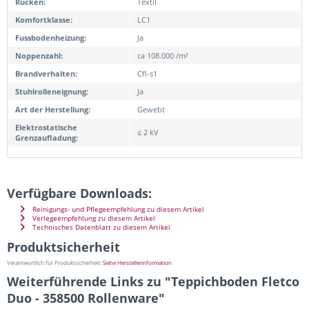
Rücken:
Textil
Komfortklasse:
LC1
Fussbodenheizung:
Ja
Noppenzahl:
ca 108.000 /m²
Brandverhalten:
Cfl-s1
Stuhlrolleneignung:
Ja
Art der Herstellung:
Gewebt
Elektrostatische
≤ 2 kV
Grenzaufladung:
Verfügbare Downloads:
Reinigungs- und Pflegeempfehlung zu diesem Artikel
Verlegeempfehlung zu diesem Artikel
Technisches Datenblatt zu diesem Artikel
Produktsicherheit
Verantwortlich für Produktsicherheit:
Siehe Herstellerinformation
Weiterführende Links zu "Teppichboden Fletco
Duo - 358500 Rollenware"