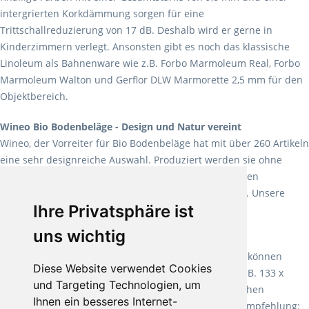
intergrierten Korkdämmung sorgen für eine
Trittschallreduzierung von 17 dB. Deshalb wird er gerne in
Kinderzimmern verlegt. Ansonsten gibt es noch das klassische
Linoleum als Bahnenware wie z.B. Forbo Marmoleum Real, Forbo
Marmoleum Walton und Gerflor DLW Marmorette 2,5 mm für den
Objektbereich.
Wineo Bio Bodenbeläge - Design und Natur vereint
Wineo, der Vorreiter für Bio Bodenbeläge hat mit über 260 Artikeln
eine sehr designreiche Auswahl. Produziert werden sie ohne
Weichmacher und Lösungsmittel. Mit allen verfügbaren
Verlegearten ist er für jegliche Bauvorhaben attraktiv. Unsere
Ihre Privatsphäre ist
Empfehlung:
Wineo 1000 Multi Layer XXL
.
uns wichtig
Teppiche für ein angenehmes Laufgefühl
Fletco Teppichböden
machen es schon lange vor. Sie können
Diese Website verwendet Cookies
Teppich in Ihrem gewünschten Sondermaß kaufen, z.B. 133 x
und Targeting Technologien, um
60cm. Vor allem in Schlafzimmern aufgrund der weichen
Ihnen ein besseres Internet-
Oberfläche ein sehr beliebter Zusatzboden. Unsere Empfehlung: