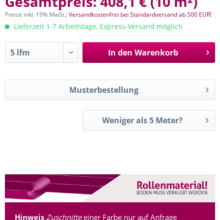
Gesamtpreis:
408,1 €
(
10 m²
)
Preise inkl. 19% MwSt.;
Versandkostenfrei bei Standardversand ab 500 EUR!
Lieferzeit 1-7 Arbeitstage, Express-Versand möglich
In den
Warenkorb
Musterbestellung
Weniger als 5 Meter?
Hinweis
Zuschnitte
einer Farbe nur auf Anfrage