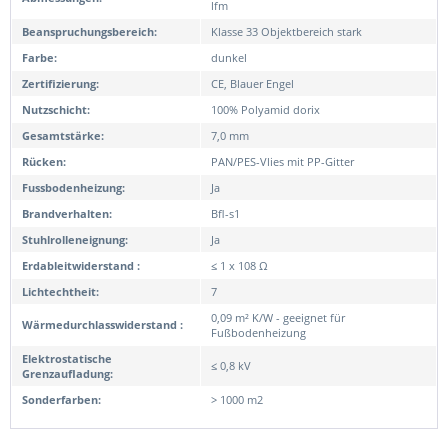
lfm
Beanspruchungsbereich:
Klasse 33 Objektbereich stark
Farbe:
dunkel
Zertifizierung:
CE, Blauer Engel
Nutzschicht:
100% Polyamid dorix
Gesamtstärke:
7,0 mm
Rücken:
PAN/PES-Vlies mit PP-Gitter
Fussbodenheizung:
Ja
Brandverhalten:
Bfl-s1
Stuhlrolleneignung:
Ja
Erdableitwiderstand :
≤ 1 x 108 Ω
Lichtechtheit:
7
0,09 m² K/W - geeignet für
Wärmedurchlasswiderstand :
Fußbodenheizung
Elektrostatische
≤ 0,8 kV
Grenzaufladung:
Sonderfarben:
> 1000 m2