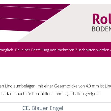
möglich. Bei einer Bestellung von mehreren Zuschnitten werden di
en Linoleumbelägen: mit einer Gesamtdicke von 4,0 mm ist Li
d ist damit auch für Produktions- und Lagerhallen geeignet.
CE, Blauer Engel