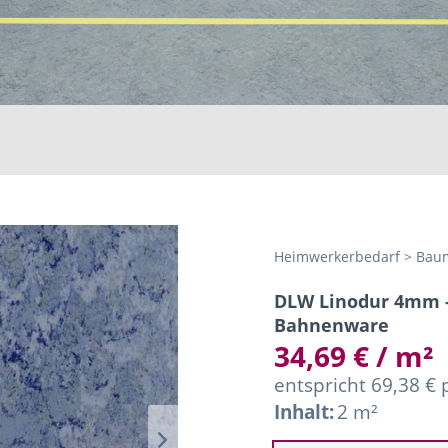
Heimwerkerbedarf > Baum
DLW Linodur 4mm -
Bahnenware
34,69 € / m²
entspricht 69,38 €
Inhalt:
2 m²