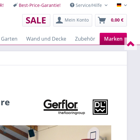
R!
Best-Price-Garantie!
Service/Hilfe
Deutsch
SALE
Mein Konto
0,00 €
 Garten
Wand und Decke
Zubehör
Marken
are