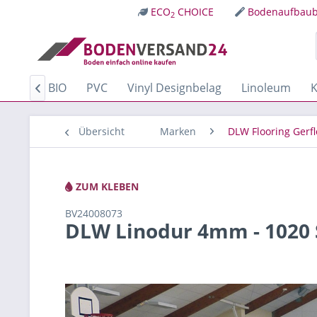
ECO
CHOICE
Bodenaufbaub
2
Kork
BIO
PVC
Vinyl Designbelag
Linoleum
K

Übersicht
Marken
DLW Flooring Gerfl
ZUM KLEBEN
BV24008073
DLW Linodur 4mm - 1020