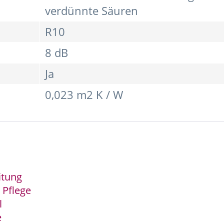
verdünnte Säuren
R10
8 dB
Ja
0,023 m2 K / W
itung
 Pflege
l
e