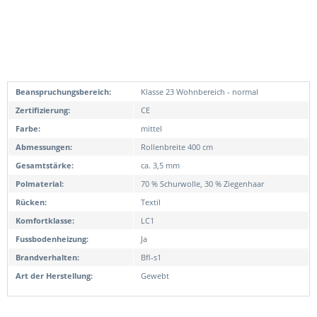
Beanspruchungsbereich:
Klasse 23 Wohnbereich - normal
Zertifizierung:
CE
Farbe:
mittel
Abmessungen:
Rollenbreite 400 cm
Gesamtstärke:
ca. 3,5 mm
Polmaterial:
70 % Schurwolle, 30 % Ziegenhaar
Rücken:
Textil
Komfortklasse:
LC1
Fussbodenheizung:
Ja
Brandverhalten:
Bfl-s1
Art der Herstellung:
Gewebt