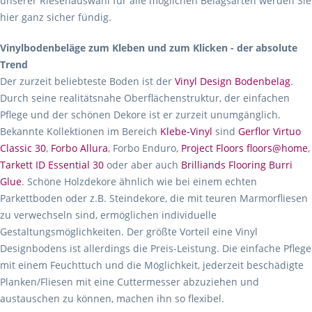
unserer Riesenauswahl für alle möglichen Belagsarten werden Sie
hier ganz sicher fündig.
Vinylbodenbeläge zum Kleben und zum Klicken - der absolute
Trend
Der zurzeit beliebteste Boden ist der
Vinyl Design Bodenbelag
.
Durch seine realitätsnahe Oberflächenstruktur, der einfachen
Pflege und der schönen Dekore ist er zurzeit unumgänglich.
Bekannte Kollektionen im Bereich
Klebe-Vinyl
sind
Gerflor Virtuo
Classic 30
,
Forbo Allura
, Forbo Enduro,
Project Floors floors@home
,
Tarkett ID Essential 30
oder aber auch
Brilliands Flooring Burri
Glue
. Schöne Holzdekore ähnlich wie bei einem echten
Parkettboden oder z.B. Steindekore, die mit teuren Marmorfliesen
zu verwechseln sind, ermöglichen individuelle
Gestaltungsmöglichkeiten. Der größte Vorteil eine Vinyl
Designbodens ist allerdings die Preis-Leistung. Die einfache Pflege
mit einem Feuchttuch und die Möglichkeit, jederzeit beschädigte
Planken/Fliesen mit eine Cuttermesser abzuziehen und
austauschen zu können, machen ihn so flexibel.