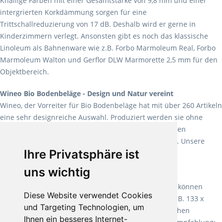
Knallige Farben mit einer Gesamtstärke von 9,8 mm und einer
intergrierten Korkdämmung sorgen für eine
Trittschallreduzierung von 17 dB. Deshalb wird er gerne in
Kinderzimmern verlegt. Ansonsten gibt es noch das klassische
Linoleum als Bahnenware wie z.B. Forbo Marmoleum Real, Forbo
Marmoleum Walton und Gerflor DLW Marmorette 2,5 mm für den
Objektbereich.
Wineo Bio Bodenbeläge - Design und Natur vereint
Wineo, der Vorreiter für Bio Bodenbeläge hat mit über 260 Artikeln
eine sehr designreiche Auswahl. Produziert werden sie ohne
Weichmacher und Lösungsmittel. Mit allen verfügbaren
Verlegearten ist er für jegliche Bauvorhaben attraktiv. Unsere
Ihre Privatsphäre ist
Empfehlung:
Wineo 1000 Multi Layer XXL
.
uns wichtig
Teppiche für ein angenehmes Laufgefühl
Fletco Teppichböden
machen es schon lange vor. Sie können
Diese Website verwendet Cookies
Teppich in Ihrem gewünschten Sondermaß kaufen, z.B. 133 x
und Targeting Technologien, um
60cm. Vor allem in Schlafzimmern aufgrund der weichen
Ihnen ein besseres Internet-