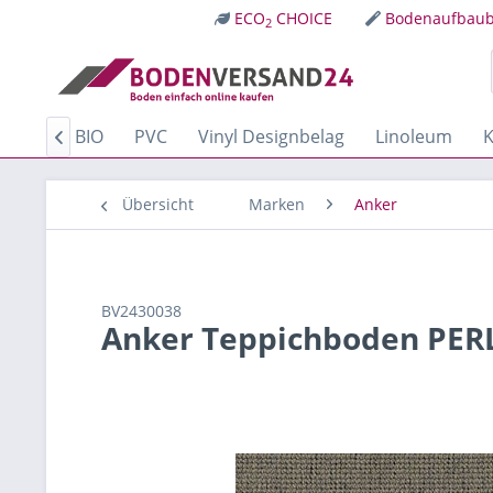
ECO
CHOICE
Bodenaufbaub
2
Kork
BIO
PVC
Vinyl Designbelag
Linoleum
K

Übersicht
Marken
Anker
BV2430038
Anker Teppichboden PER