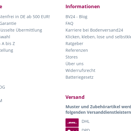
e
Informationen
tenfrei in DE ab 500 EUR!
BV24 - Blog
Garantie
FAQ
lüsselte Übermittlung
Karriere bei Bodenversand24
swahl
Klicken, kleben, lose und selbstk
 A bis Z
Ratgeber
ellung
Referenzen
Stores
Über uns
Widerrufsrecht
Batteriegesetz
OG
Versand
M
Muster und Zubehörartikel wer
folgenden Versanddienstleistern
DHL
DPD