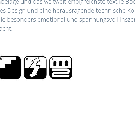
beläge und das weltweit erfolgreichste textile B
oses Design und eine herausragende technische Kon
ie besonders emotional und spannungsvoll inszeni
acht.