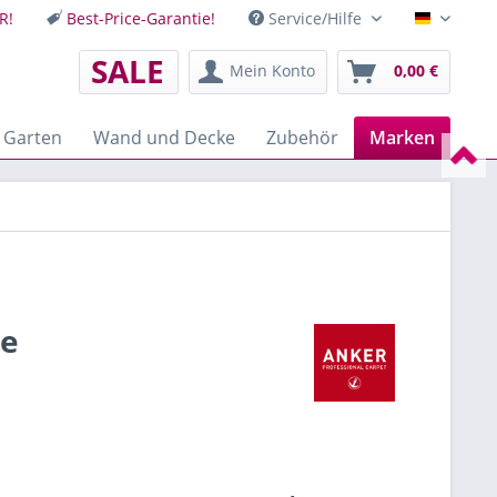
R!
Best-Price-Garantie!
Service/Hilfe
Deutsch
SALE
Mein Konto
0,00 €
 Garten
Wand und Decke
Zubehör
Marken
re