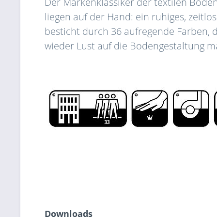
Der Markenklassiker der textilen Boden
liegen auf der Hand: ein ruhiges, zeitl
besticht durch 36 aufregende Farben, d
wieder Lust auf die Bodengestaltung m
Downloads