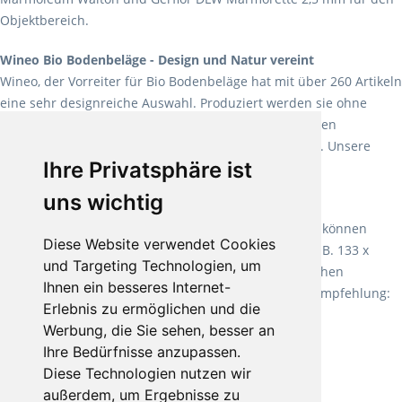
Objektbereich.
Wineo Bio Bodenbeläge - Design und Natur vereint
Wineo, der Vorreiter für Bio Bodenbeläge hat mit über 260 Artikeln
eine sehr designreiche Auswahl. Produziert werden sie ohne
Weichmacher und Lösungsmittel. Mit allen verfügbaren
Verlegearten ist er für jegliche Bauvorhaben attraktiv. Unsere
Ihre Privatsphäre ist
Empfehlung:
Wineo 1000 Multi Layer XXL
.
uns wichtig
Teppiche für ein angenehmes Laufgefühl
Fletco Teppichböden
machen es schon lange vor. Sie können
Diese Website verwendet Cookies
Teppich in Ihrem gewünschten Sondermaß kaufen, z.B. 133 x
und Targeting Technologien, um
60cm. Vor allem in Schlafzimmern aufgrund der weichen
Ihnen ein besseres Internet-
Oberfläche ein sehr beliebter Zusatzboden. Unsere Empfehlung:
Erlebnis zu ermöglichen und die
Fletco Fluffy und Fletco Hermelin
Werbung, die Sie sehen, besser an
Ihre Bedürfnisse anzupassen.
Diese Technologien nutzen wir
außerdem, um Ergebnisse zu