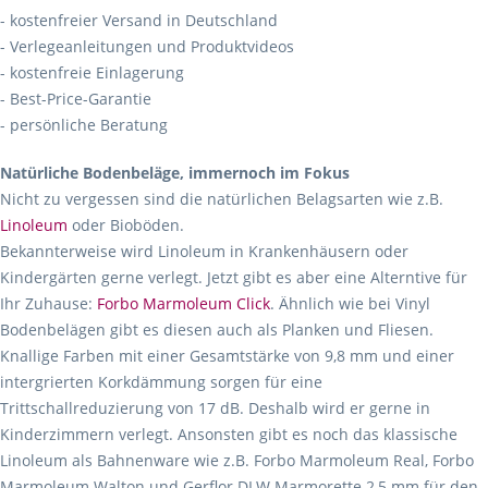
- kostenfreier Versand in Deutschland
- Verlegeanleitungen und Produktvideos
- kostenfreie Einlagerung
- Best-Price-Garantie
- persönliche Beratung
Natürliche Bodenbeläge, immernoch im Fokus
Nicht zu vergessen sind die natürlichen Belagsarten wie z.B.
Linoleum
oder Bioböden.
Bekannterweise wird Linoleum in Krankenhäusern oder
Kindergärten gerne verlegt. Jetzt gibt es aber eine Alterntive für
Ihr Zuhause:
Forbo Marmoleum Click
. Ähnlich wie bei Vinyl
Bodenbelägen gibt es diesen auch als Planken und Fliesen.
Knallige Farben mit einer Gesamtstärke von 9,8 mm und einer
intergrierten Korkdämmung sorgen für eine
Trittschallreduzierung von 17 dB. Deshalb wird er gerne in
Kinderzimmern verlegt. Ansonsten gibt es noch das klassische
Linoleum als Bahnenware wie z.B. Forbo Marmoleum Real, Forbo
Marmoleum Walton und Gerflor DLW Marmorette 2,5 mm für den