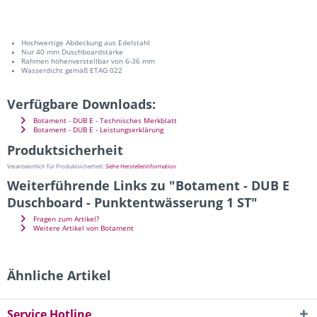
Hochwertige Abdeckung aus Edelstahl
Nur 40 mm Duschboardstärke
Rahmen höhenverstellbar von 6-36 mm
Wasserdicht gemäß ETAG 022
Verfügbare Downloads:
Botament - DUB E - Technisches Merkblatt
Botament - DUB E - Leistungserklärung
Produktsicherheit
Verantwortlich für Produktsicherheit:
Siehe Herstellerinformation
Weiterführende Links zu "Botament - DUB E
Duschboard - Punktentwässerung 1 ST"
Fragen zum Artikel?
Weitere Artikel von Botament
Ähnliche Artikel
Service Hotline