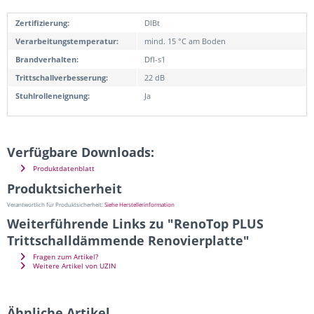
Zertifizierung:
DIBt
Verarbeitungstemperatur:
mind. 15 °C am Boden
Brandverhalten:
DfI-s1
Trittschallverbesserung:
22 dB
Stuhlrolleneignung:
Ja
Verfügbare Downloads:
Produktdatenblatt
Produktsicherheit
Verantwortlich für Produktsicherheit:
Siehe Herstellerinformation
Weiterführende Links zu "RenoTop PLUS
Trittschalldämmende Renovierplatte"
Fragen zum Artikel?
Weitere Artikel von UZIN
Ähnliche Artikel