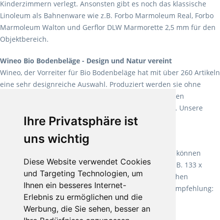
Kinderzimmern verlegt. Ansonsten gibt es noch das klassische
Linoleum als Bahnenware wie z.B. Forbo Marmoleum Real, Forbo
Marmoleum Walton und Gerflor DLW Marmorette 2,5 mm für den
Objektbereich.
Wineo Bio Bodenbeläge - Design und Natur vereint
Wineo, der Vorreiter für Bio Bodenbeläge hat mit über 260 Artikeln
eine sehr designreiche Auswahl. Produziert werden sie ohne
Weichmacher und Lösungsmittel. Mit allen verfügbaren
Verlegearten ist er für jegliche Bauvorhaben attraktiv. Unsere
Ihre Privatsphäre ist
Empfehlung:
Wineo 1000 Multi Layer XXL
.
uns wichtig
Teppiche für ein angenehmes Laufgefühl
Fletco Teppichböden
machen es schon lange vor. Sie können
Diese Website verwendet Cookies
Teppich in Ihrem gewünschten Sondermaß kaufen, z.B. 133 x
und Targeting Technologien, um
60cm. Vor allem in Schlafzimmern aufgrund der weichen
Ihnen ein besseres Internet-
Oberfläche ein sehr beliebter Zusatzboden. Unsere Empfehlung:
Erlebnis zu ermöglichen und die
Fletco Fluffy und Fletco Hermelin
Werbung, die Sie sehen, besser an