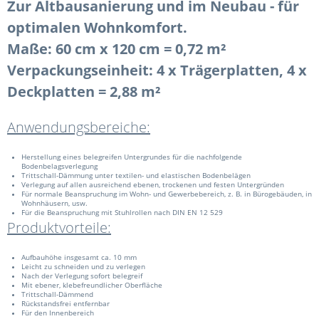
Zur Altbausanierung und im Neubau - für
optimalen Wohnkomfort.
Maße:
60 cm x 120 cm = 0,72 m²
Verpackungseinheit:
4 x Trägerplatten, 4 x
Deckplatten = 2,88 m²
Anwendungsbereiche:
Herstellung eines belegreifen Untergrundes für die nachfolgende
Bodenbelagsverlegung
Trittschall-Dämmung unter textilen- und elastischen Bodenbelägen
Verlegung auf allen ausreichend ebenen, trockenen und festen Untergründen
Für normale Beanspruchung im Wohn- und Gewerbebereich, z. B. in Bürogebäuden, in
Wohnhäusern, usw.
Für die Beanspruchung mit Stuhlrollen nach DIN EN 12 529
Produktvorteile:
Aufbauhöhe insgesamt ca. 10 mm
Leicht zu schneiden und zu verlegen
Nach der Verlegung sofort belegreif
Mit ebener, klebefreundlicher Oberfläche
Trittschall-Dämmend
Rückstandsfrei entfernbar
Für den Innenbereich