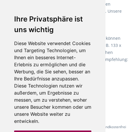
Weichmacher und Lösungsmittel. Mit allen verfügbaren
Verlegearten ist er für jegliche Bauvorhaben attraktiv. Unsere
Ihre Privatsphäre ist
Empfehlung:
Wineo 1000 Multi Layer XXL
.
uns wichtig
Teppiche für ein angenehmes Laufgefühl
Fletco Teppichböden
machen es schon lange vor. Sie können
Diese Website verwendet Cookies
Teppich in Ihrem gewünschten Sondermaß kaufen, z.B. 133 x
und Targeting Technologien, um
60cm. Vor allem in Schlafzimmern aufgrund der weichen
Ihnen ein besseres Internet-
Oberfläche ein sehr beliebter Zusatzboden. Unsere Empfehlung:
Erlebnis zu ermöglichen und die
Fletco Fluffy und Fletco Hermelin
Werbung, die Sie sehen, besser an
Ihre Bedürfnisse anzupassen.
Diese Technologien nutzen wir
außerdem, um Ergebnisse zu
messen, um zu verstehen, woher
unsere Besucher kommen oder um
unsere Website weiter zu
entwickeln.
* Alle Preise inkl. gesetzl. Mehrwertsteuer - Alle Artikel versandkostenfrei