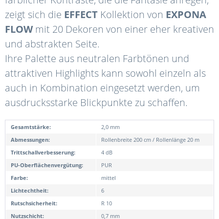
zeigt sich die
EFFECT
Kollektion von
EXPONA
FLOW
mit 20 Dekoren von einer eher kreativen
und abstrakten Seite.
Ihre Palette aus neutralen Farbtönen und
attraktiven Highlights kann sowohl einzeln als
auch in Kombination eingesetzt werden, um
ausdrucksstarke Blickpunkte zu schaffen.
Gesamtstärke:
2,0 mm
Abmessungen:
Rollenbreite 200 cm / Rollenlänge 20 m
Trittschallverbesserung:
4 dB
PU-Oberflächenvergütung:
PUR
Farbe:
mittel
Lichtechtheit:
6
Rutschsicherheit:
R 10
Nutzschicht:
0,7 mm