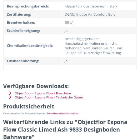
Beanspruchungsbereich:
Klasse 43 Industriebereich - stark
Zertifizierung:
DGNB, Indoor Air Comfort Gold
Brandverhalten:
Bfl-s1
Stuhlrolleneignung:
Ja
beständig gegenüber
Haushaltschemikalien und nicht
Chemikalienbeständigkeit:
färbenden, verdünnten Säuren und
Laugen bei kurzzeitiger Einwirkung
Fussbodenheizung:
Ja
Verfügbare Downloads:
Objectfloor - Expona Flow - Broschüre
Objectfloor - Expona Flow - Technische Daten
Produktsicherheit
Verantwortlich für Produktsicherheit:
Siehe Herstellerinformation
Weiterführende Links zu "Objectflor Expona
Flow Classic Limed Ash 9833 Designboden
Bahnware"