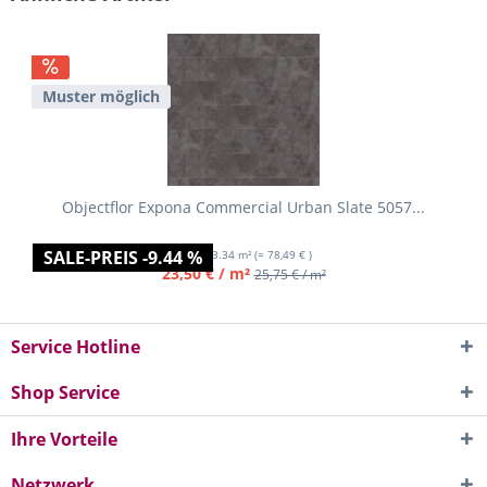
Muster möglich
Objectflor Expona Commercial Urban Slate 5057...
SALE-PREIS -9.44 %
Inhalt
3.34 m²
(= 78,49 € )
23,50 € / m²
25,75 € / m²
Service Hotline
Shop Service
Ihre Vorteile
Netzwerk