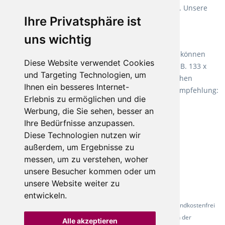
Verlegearten ist er für jegliche Bauvorhaben attraktiv. Unsere
Ihre Privatsphäre ist
Empfehlung:
Wineo 1000 Multi Layer XXL
.
uns wichtig
Teppiche für ein angenehmes Laufgefühl
Fletco Teppichböden
machen es schon lange vor. Sie können
Diese Website verwendet Cookies
Teppich in Ihrem gewünschten Sondermaß kaufen, z.B. 133 x
und Targeting Technologien, um
60cm. Vor allem in Schlafzimmern aufgrund der weichen
Ihnen ein besseres Internet-
Oberfläche ein sehr beliebter Zusatzboden. Unsere Empfehlung:
Erlebnis zu ermöglichen und die
Fletco Fluffy und Fletco Hermelin
Werbung, die Sie sehen, besser an
Ihre Bedürfnisse anzupassen.
Diese Technologien nutzen wir
außerdem, um Ergebnisse zu
messen, um zu verstehen, woher
unsere Besucher kommen oder um
unsere Website weiter zu
entwickeln.
* Alle Preise inkl. gesetzl. Mehrwertsteuer - Alle Artikel versandkostenfrei
ab 500 Euro in Deutschland! Die Abbildungen dienen der
Alle akzeptieren